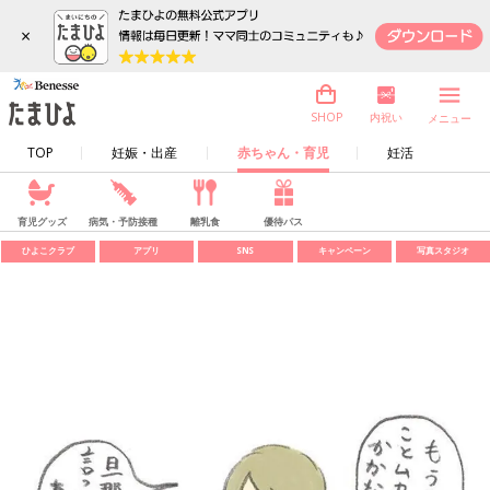
×
内祝い
SHOP
メニュー
TOP
妊娠・出産
赤ちゃん・育児
妊活
育児グッズ
病気・予防接種
離乳食
優待パス
ひよこクラブ
アプリ
SNS
キャンペーン
写真スタジオ