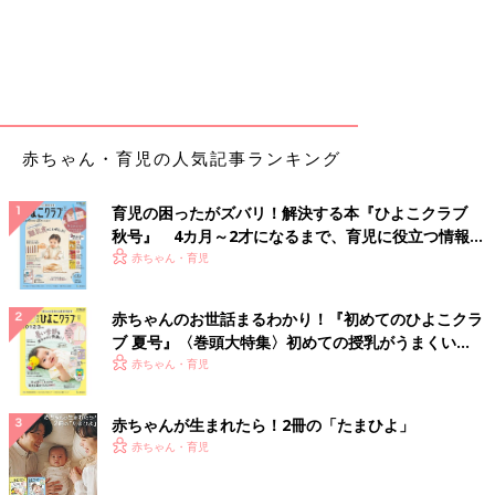
赤ちゃん・育児の人気記事ランキング
育児の困ったがズバリ！解決する本『ひよこクラブ
秋号』 4カ月～2才になるまで、育児に役立つ情報が
いっぱい！
赤ちゃん・育児
赤ちゃんのお世話まるわかり！『初めてのひよこクラ
ブ 夏号』〈巻頭大特集〉初めての授乳がうまくい
く！ おっぱい・ミルクの基本と夏のトラブル 解決テ
赤ちゃん・育児
ク
赤ちゃんが生まれたら！2冊の「たまひよ」
赤ちゃん・育児