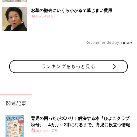
お墓の撤去にいくらかかる？墓じまい費用
PR(くらしの話題)
Recommended by
ランキングをもっと見る
関連記事
育児の困ったがズバリ！解決する本『ひよこクラブ
秋号』 4カ月～2才になるまで、育児に役立つ情報が
いっぱい！
赤ちゃん・育児