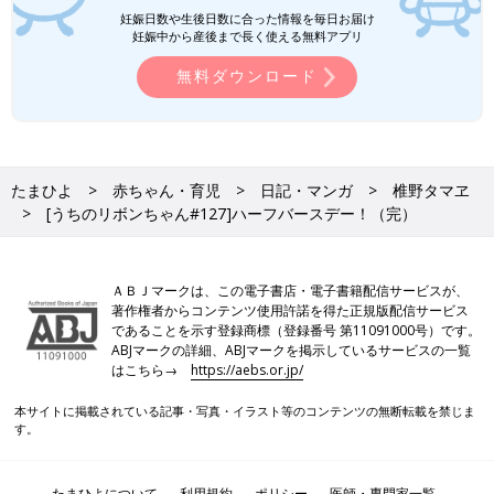
妊娠日数や生後日数に合った情報を毎日お届け
妊娠中から産後まで長く使える無料アプリ
無料ダウンロード
たまひよ
赤ちゃん・育児
日記・マンガ
椎野タマヱ
[うちのリボンちゃん#127]ハーフバースデー！（完）
ＡＢＪマークは、この電子書店・電子書籍配信サービスが、
著作権者からコンテンツ使用許諾を得た正規版配信サービス
であることを示す登録商標（登録番号 第11091000号）です。
ABJマークの詳細、ABJマークを掲示しているサービスの一覧
はこちら→
https://aebs.or.jp/
本サイトに掲載されている記事・写真・イラスト等のコンテンツの無断転載を禁じま
す。
たまひよについて
利用規約
ポリシー
医師・専門家一覧