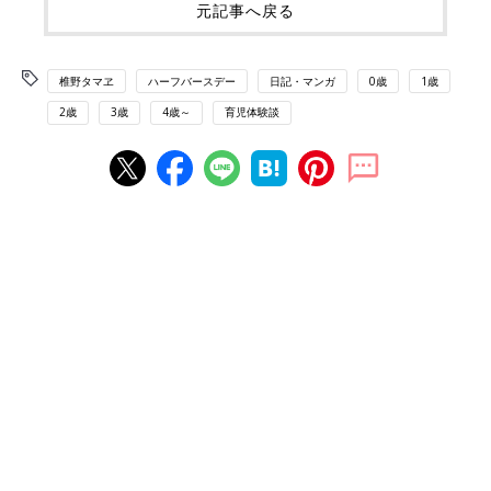
元記事へ戻る
椎野タマヱ
ハーフバースデー
日記・マンガ
0歳
1歳
2歳
3歳
4歳～
育児体験談