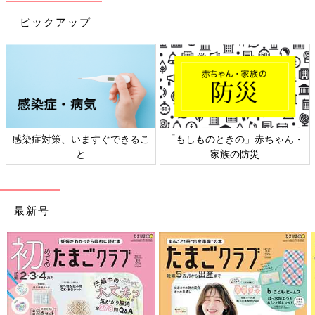
ピックアップ
すぐできるこ
「もしものときの」赤ちゃん・
日本外来小児科学会
家族の防災
ト検討会
最新号