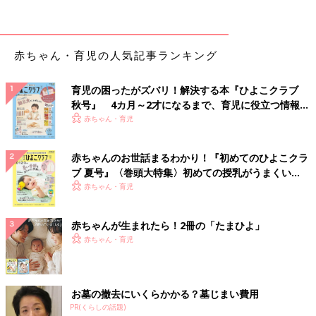
赤ちゃん・育児の人気記事ランキング
育児の困ったがズバリ！解決する本『ひよこクラブ
秋号』 4カ月～2才になるまで、育児に役立つ情報が
いっぱい！
赤ちゃん・育児
赤ちゃんのお世話まるわかり！『初めてのひよこクラ
ブ 夏号』〈巻頭大特集〉初めての授乳がうまくい
く！ おっぱい・ミルクの基本と夏のトラブル 解決テ
赤ちゃん・育児
ク
赤ちゃんが生まれたら！2冊の「たまひよ」
赤ちゃん・育児
お墓の撤去にいくらかかる？墓じまい費用
PR(くらしの話題)