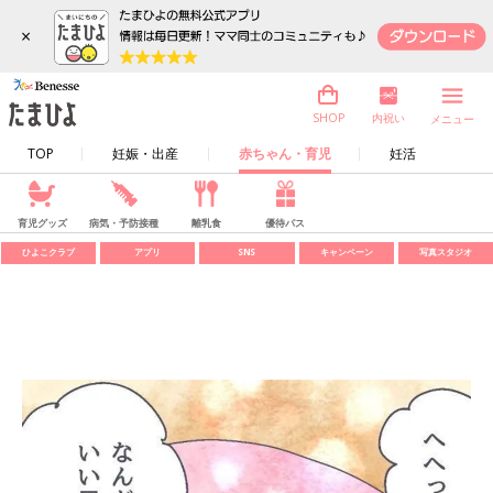
×
内祝い
SHOP
メニュー
TOP
妊娠・出産
赤ちゃん・育児
妊活
育児グッズ
病気・予防接種
離乳食
優待パス
ひよこクラブ
アプリ
SNS
キャンペーン
写真スタジオ