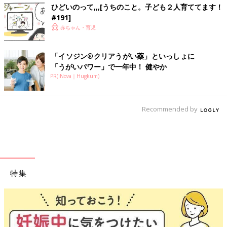
ひどいのって,,,[うちのこと。子ども２人育ててます！
#191]
赤ちゃん・育児
「イソジン®クリアうがい薬」といっしょに
「うがいパワー」で一年中！ 健やか
PR(iNova｜Hugkum)
Recommended by
特集