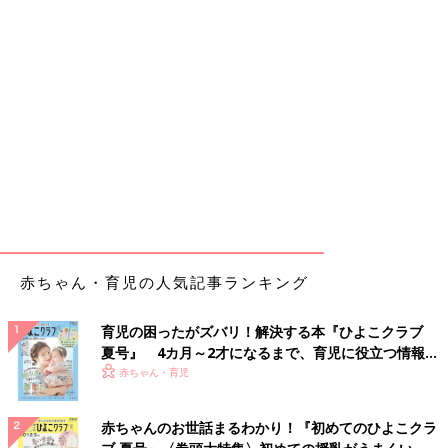
赤ちゃん・育児の人気記事ランキング
育児の困ったがズバリ！解決する本『ひよこクラブ
夏号』 4カ月～2才になるまで、育児に役立つ情報が
いっぱい！
赤ちゃん・育児
赤ちゃんのお世話まるわかり！『初めてのひよこクラ