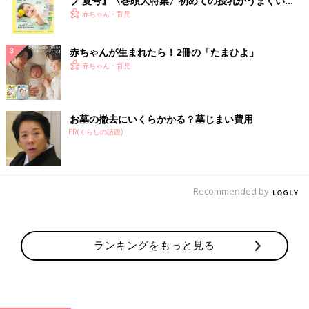
ブ 夏号』〈巻頭大特集〉初めての授乳がうまくい
く！ おっぱい・ミルクの基本と夏のトラブル 解決テ
赤ちゃん・育児
ク
赤ちゃんが生まれたら！2冊の「たまひよ」
赤ちゃん・育児
お墓の撤去にいくらかかる？墓じまい費用
PR(くらしの話題)
Recommended by
ランキングをもっと見る