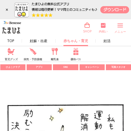
×
内祝い
SHOP
メニュー
TOP
妊娠・出産
赤ちゃん・育児
妊活
育児グッズ
病気・予防接種
離乳食
優待パス
ひよこクラブ
アプリ
SNS
キャンペーン
写真スタジオ