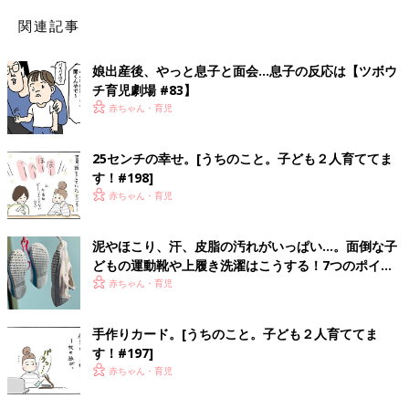
関連記事
娘出産後、やっと息子と面会…息子の反応は【ツボウ
チ育児劇場 #83】
赤ちゃん・育児
25センチの幸せ。[うちのこと。子ども２人育ててま
す！#198]
赤ちゃん・育児
泥やほこり、汗、皮脂の汚れがいっぱい…。面倒な子
どもの運動靴や上履き洗濯はこうする！7つのポイン
ト
赤ちゃん・育児
手作りカード。[うちのこと。子ども２人育ててま
す！#197]
赤ちゃん・育児