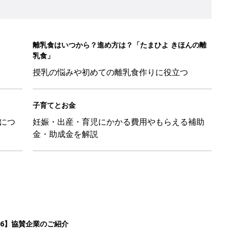
26】協賛企業のご紹介
&体験談大募集！！
ール【たまひよ ファミリーパーク2026】
を育てる？土はどうする？