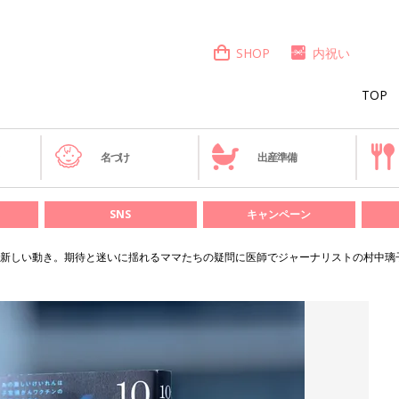
SHOP
内祝い
TOP
き
名づけ
出産準備
SNS
キャンペーン
新しい動き。期待と迷いに揺れるママたちの疑問に医師でジャーナリストの村中璃