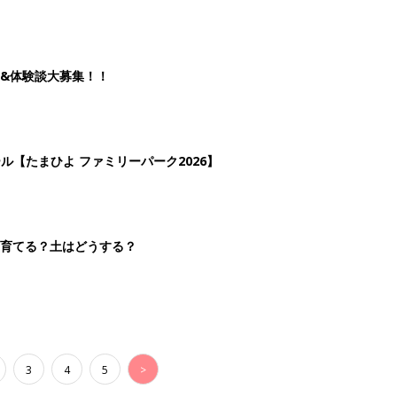
3
4
5
>
生後日数に合った情報を毎日お届け
ら産後まで長く使える無料アプリ
ダウンロード