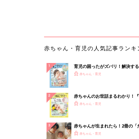
てのひよこクラブ 夏号』〈巻頭
赤ちゃん・育児
集〉初めての授乳がうまくいく！
っぱい・ミルクの基本と夏のトラ
解決テク
赤ちゃんが生まれたら！2冊の「
ひよ」
赤ちゃん・育児
【大人気】ひんやり冷感寝具で快
睡眠をあなたに。
PR（アイリスプラザ）
ランキングをもっと見る