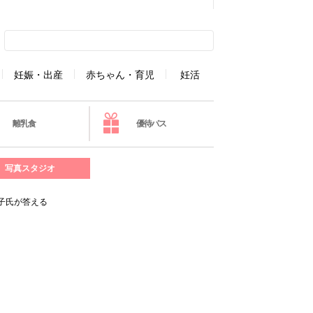
妊娠・出産
赤ちゃん・育児
妊活
離乳食
優待パス
写真スタジオ
子氏が答える