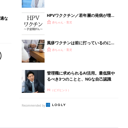
Recommended by
離乳食はいつから？進め方は？「たまひよ きほんの離
乳食」
授乳の悩みや初めての離乳食作りに役立つ
子育てとお金
につ
妊娠・出産・育児にかかる費用やもらえる補助
金・助成金を解説