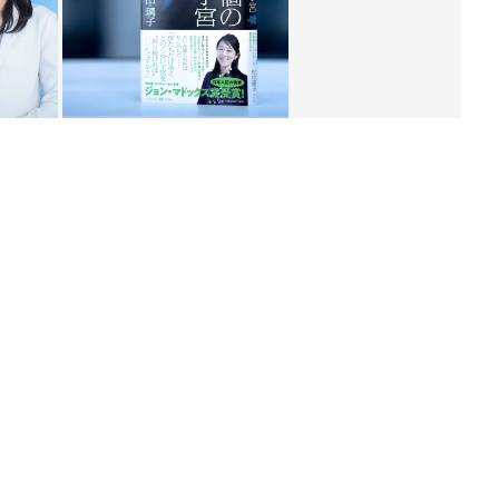
ング
関連記事
本
「あれ、これは“がん”だな…」結婚し
2才
てわずか1週間後に告げられた、子宮
赤ちゃん・育児
いっ
頸がん。妊娠・出産の可能性が閉ざさ
れ、後遺症と戦う日々の中…【体験
談】
初め
子宮頸がんを患い、子宮と卵巣を摘