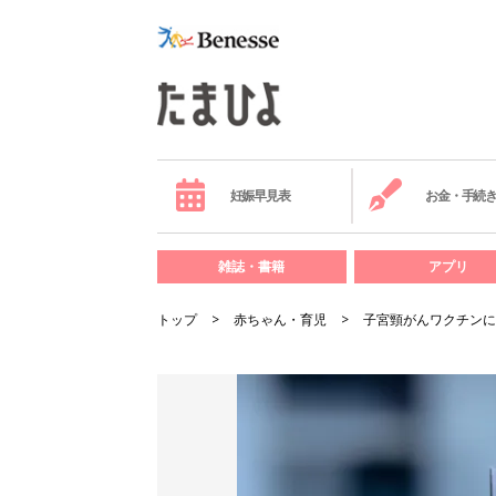
妊娠早見表
お金・手続
雑誌・書籍
アプリ
トップ
赤ちゃん・育児
子宮頸がんワクチンに