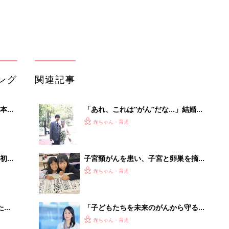
大特
出。特別養子縁組で得た子どもは「出
赤ちゃん・育児
 お
会ったときからうちの子という感じが
ブル
した」【体験談】
たま
「子どもたちを未来のがんから守るた
めにママたちができること」医師でジ
赤ちゃん・育児
ャーナリストの村中璃子氏に聞く
HPVワククチン／若年層の発病が増え
適な
ている子宮頸がんを防ぐ
赤ちゃん・育児
風疹ワクチンは前に打っているのに、
妊娠中に調べたら風疹の抗体がなかっ
赤ちゃん・育児
た。－”まいにちのたまひよ”の体験談
管理職に求められるAI活用。最低限や
るべき3つのことと、NGな自己認識
PR（ビズヒント）