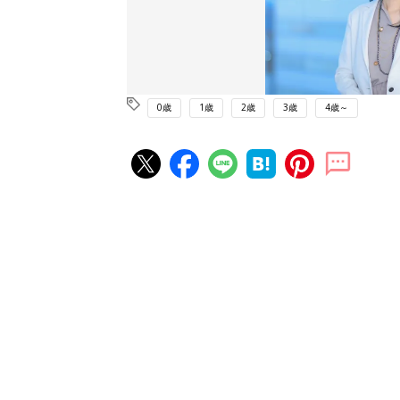
0歳
1歳
2歳
3歳
4歳～
赤ちゃん・育児の人気記事ランキ
育児の困ったがズバリ！解決する
『ひよこクラブ 夏号』 4カ月～
赤ちゃん・育児
になるまで、育児に役立つ情報が
ぱい！
赤ちゃんのお世話まるわかり！『