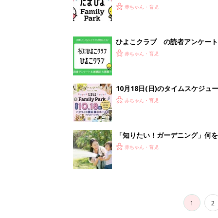
1
2
妊娠日数や
妊娠中か