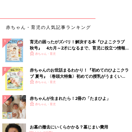
赤ちゃん・育児の人気記事ランキング
育児の困ったがズバリ！解決する本『ひよこクラブ
秋号』 4カ月～2才になるまで、育児に役立つ情報が
いっぱい！
赤ちゃん・育児
赤ちゃんのお世話まるわかり！『初めてのひよこクラ
ブ 夏号』〈巻頭大特集〉初めての授乳がうまくい
く！ おっぱい・ミルクの基本と夏のトラブル 解決テ
赤ちゃん・育児
ク
赤ちゃんが生まれたら！2冊の「たまひよ」
赤ちゃん・育児
お墓の撤去にいくらかかる？墓じまい費用