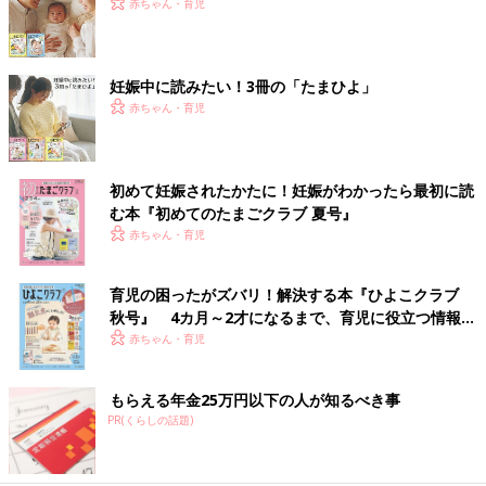
赤ちゃん・育児
妊娠中に読みたい！3冊の「たまひよ」
赤ちゃん・育児
初めて妊娠されたかたに！妊娠がわかったら最初に読
む本『初めてのたまごクラブ 夏号』
赤ちゃん・育児
育児の困ったがズバリ！解決する本『ひよこクラブ
秋号』 4カ月～2才になるまで、育児に役立つ情報が
いっぱい！
赤ちゃん・育児
もらえる年金25万円以下の人が知るべき事
PR(くらしの話題)