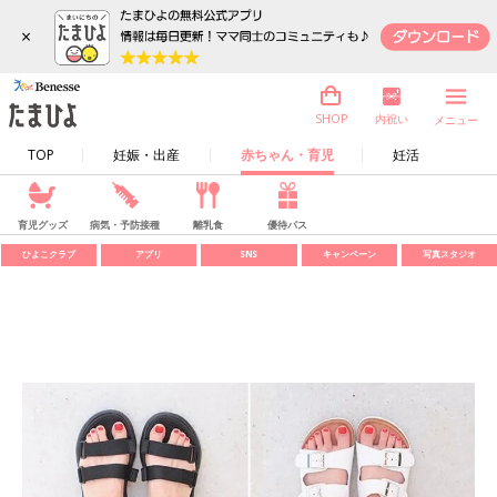
×
内祝い
SHOP
メニュー
TOP
妊娠・出産
赤ちゃん・育児
妊活
育児グッズ
病気・予防接種
離乳食
優待パス
ひよこクラブ
アプリ
SNS
キャンペーン
写真スタジオ