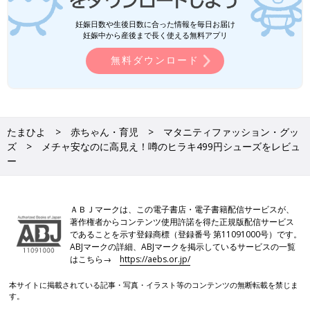
妊娠日数や生後日数に合った情報を毎日お届け
妊娠中から産後まで長く使える無料アプリ
無料ダウンロード
たまひよ
赤ちゃん・育児
マタニティファッション・グッ
ズ
メチャ安なのに高見え！噂のヒラキ499円シューズをレビュ
ー
ＡＢＪマークは、この電子書店・電子書籍配信サービスが、
著作権者からコンテンツ使用許諾を得た正規版配信サービス
であることを示す登録商標（登録番号 第11091000号）です。
ABJマークの詳細、ABJマークを掲示しているサービスの一覧
はこちら→
https://aebs.or.jp/
本サイトに掲載されている記事・写真・イラスト等のコンテンツの無断転載を禁じま
す。