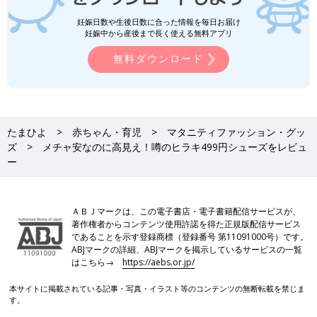
妊娠日数や生後日数に合った情報を毎日お届け
妊娠中から産後まで長く使える無料アプリ
無料ダウンロード
たまひよ
赤ちゃん・育児
マタニティファッション・グッ
ズ
メチャ安なのに高見え！噂のヒラキ499円シューズをレビュ
ー
ＡＢＪマークは、この電子書店・電子書籍配信サービスが、
著作権者からコンテンツ使用許諾を得た正規版配信サービス
であることを示す登録商標（登録番号 第11091000号）です。
ABJマークの詳細、ABJマークを掲示しているサービスの一覧
はこちら→
https://aebs.or.jp/
本サイトに掲載されている記事・写真・イラスト等のコンテンツの無断転載を禁じま
す。