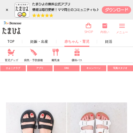
×
内祝い
SHOP
メニュー
TOP
妊娠・出産
赤ちゃん・育児
妊活
育児グッズ
病気・予防接種
離乳食
優待パス
ひよこクラブ
アプリ
SNS
キャンペーン
写真スタジオ