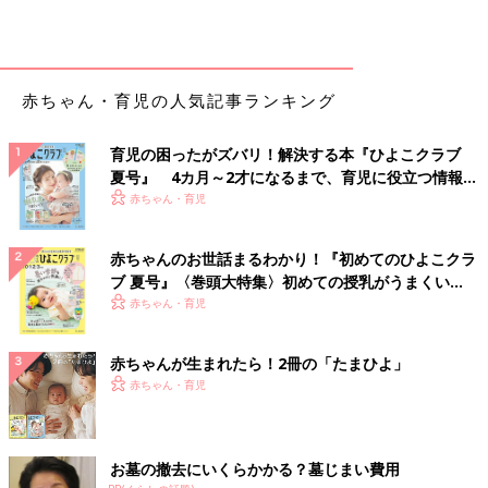
赤ちゃん・育児の人気記事ランキング
育児の困ったがズバリ！解決する本『ひよこクラブ
夏号』 4カ月～2才になるまで、育児に役立つ情報が
いっぱい！
赤ちゃん・育児
赤ちゃんのお世話まるわかり！『初めてのひよこクラ
ブ 夏号』〈巻頭大特集〉初めての授乳がうまくい
く！ おっぱい・ミルクの基本と夏のトラブル 解決テ
赤ちゃん・育児
ク
赤ちゃんが生まれたら！2冊の「たまひよ」
赤ちゃん・育児
お墓の撤去にいくらかかる？墓じまい費用