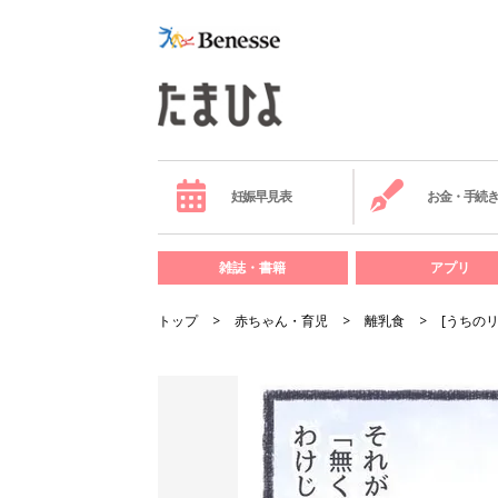
妊娠早見表
お金・手続
雑誌・書籍
アプリ
トップ
赤ちゃん・育児
離乳食
[うちの