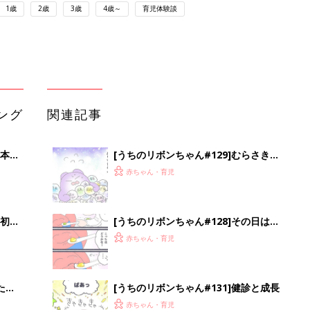
1歳
2歳
3歳
4歳～
育児体験談
ング
関連記事
本
[うちのリボンちゃん#129]むらさき大
2才
作戦
赤ちゃん・育児
いっ
初め
[うちのリボンちゃん#128]その日は突
大特
然に
赤ちゃん・育児
 お
ブル
たま
[うちのリボンちゃん#131]健診と成長
赤ちゃん・育児