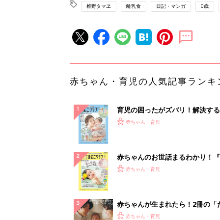
椎野タマヱ
離乳食
日記・マンガ
0歳
赤ちゃん・育児の人気記事ランキ
育児の困ったがズバリ！解決する
『ひよこクラブ 夏号』 4カ月～
赤ちゃん・育児
になるまで、育児に役立つ情報が
ぱい！
赤ちゃんのお世話まるわかり！『
てのひよこクラブ 夏号』〈巻頭
赤ちゃん・育児
集〉初めての授乳がうまくいく！
っぱい・ミルクの基本と夏のトラ
解決テク
赤ちゃんが生まれたら！2冊の「
ひよ」
赤ちゃん・育児