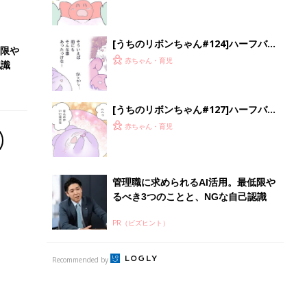
[うちのリボンちゃん#124]ハーフバー
低限や
スデー！（中編）２
赤ちゃん・育児
認識
[うちのリボンちゃん#127]ハーフバー
スデー！（完）
赤ちゃん・育児
管理職に求められるAI活用。最低限や
るべき3つのことと、NGな自己認識
PR（ビズヒント）
Recommended by