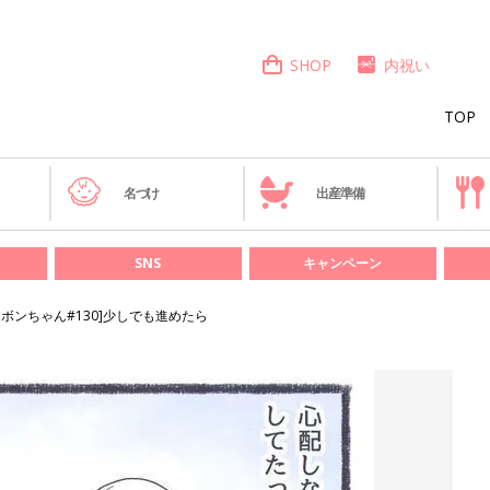
SHOP
内祝い
TOP
き
名づけ
出産準備
SNS
キャンペーン
リボンちゃん#130]少しでも進めたら