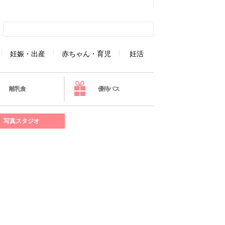
妊娠・出産
赤ちゃん・育児
妊活
離乳食
優待パス
写真スタジオ