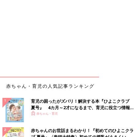
赤ちゃん・育児の人気記事ランキング
育児の困ったがズバリ！解決する本『ひよこクラブ
夏号』 4カ月～2才になるまで、育児に役立つ情報が
いっぱい！
赤ちゃん・育児
赤ちゃんのお世話まるわかり！『初めてのひよこクラ
ブ 夏号』〈巻頭大特集〉初めての授乳がうまくい