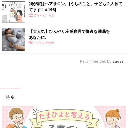
我が家はヘアサロン。[うちのこと。子ども２人育て
てます！#196]
赤ちゃん・育児
【大人気】ひんやり冷感寝具で快適な睡眠を
あなたに。
PR(アイリスプラザ)
Recommended by
特集