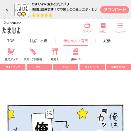
×
内祝い
SHOP
メニュー
TOP
妊娠・出産
赤ちゃん・育児
妊活
育児グッズ
病気・予防接種
離乳食
優待パス
ひよこクラブ
アプリ
SNS
キャンペーン
写真スタジオ