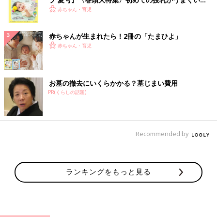
く！ おっぱい・ミルクの基本と夏のトラブル 解決テ
赤ちゃん・育児
ク
赤ちゃんが生まれたら！2冊の「たまひよ」
赤ちゃん・育児
お墓の撤去にいくらかかる？墓じまい費用
PR(くらしの話題)
Recommended by
ランキングをもっと見る