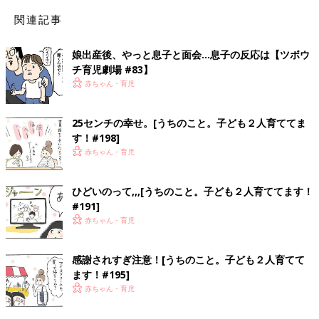
関連記事
娘出産後、やっと息子と面会…息子の反応は【ツボウ
チ育児劇場 #83】
赤ちゃん・育児
25センチの幸せ。[うちのこと。子ども２人育ててま
す！#198]
赤ちゃん・育児
ひどいのって,,,[うちのこと。子ども２人育ててます！
#191]
赤ちゃん・育児
感謝されすぎ注意！[うちのこと。子ども２人育てて
ます！#195]
赤ちゃん・育児