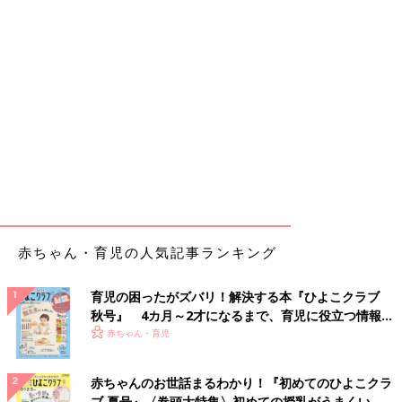
赤ちゃん・育児の人気記事ランキング
育児の困ったがズバリ！解決する本『ひよこクラブ
秋号』 4カ月～2才になるまで、育児に役立つ情報が
いっぱい！
赤ちゃん・育児
赤ちゃんのお世話まるわかり！『初めてのひよこクラ
ブ 夏号』〈巻頭大特集〉初めての授乳がうまくい