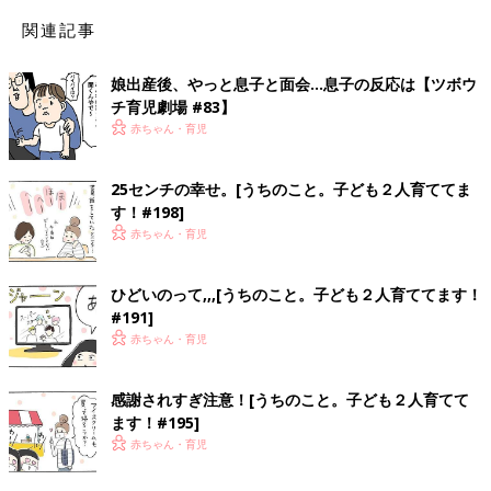
関連記事
娘出産後、やっと息子と面会…息子の反応は【ツボウ
チ育児劇場 #83】
赤ちゃん・育児
25センチの幸せ。[うちのこと。子ども２人育ててま
す！#198]
赤ちゃん・育児
ひどいのって,,,[うちのこと。子ども２人育ててます！
#191]
赤ちゃん・育児
感謝されすぎ注意！[うちのこと。子ども２人育てて
ます！#195]
赤ちゃん・育児