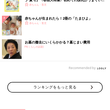
く！ おっぱい・ミルクの基本と夏のトラブル 解決テ
赤ちゃん・育児
ク
赤ちゃんが生まれたら！2冊の「たまひよ」
赤ちゃん・育児
お墓の撤去にいくらかかる？墓じまい費用
PR(くらしの話題)
Recommended by
ランキングをもっと見る