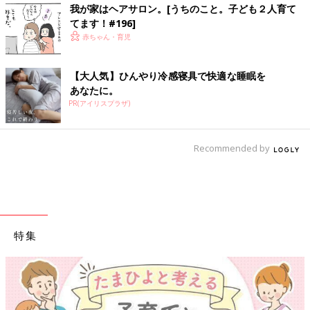
我が家はヘアサロン。[うちのこと。子ども２人育て
てます！#196]
赤ちゃん・育児
【大人気】ひんやり冷感寝具で快適な睡眠を
あなたに。
PR(アイリスプラザ)
Recommended by
特集