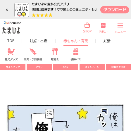
×
内祝い
SHOP
メニュー
TOP
妊娠・出産
赤ちゃん・育児
妊活
育児グッズ
病気・予防接種
離乳食
優待パス
ひよこクラブ
アプリ
SNS
キャンペーン
写真スタジオ