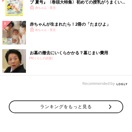
ブ 夏号』〈巻頭大特集〉初めての授乳がうまくい
く！ おっぱい・ミルクの基本と夏のトラブル 解決テ
赤ちゃん・育児
ク
赤ちゃんが生まれたら！2冊の「たまひよ」
赤ちゃん・育児
お墓の撤去にいくらかかる？墓じまい費用
PR(くらしの話題)
Recommended by
ランキングをもっと見る