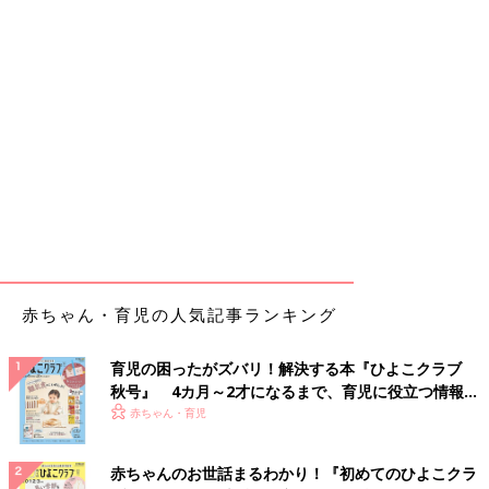
赤ちゃん・育児の人気記事ランキング
育児の困ったがズバリ！解決する本『ひよこクラブ
秋号』 4カ月～2才になるまで、育児に役立つ情報が
いっぱい！
赤ちゃん・育児
赤ちゃんのお世話まるわかり！『初めてのひよこクラ