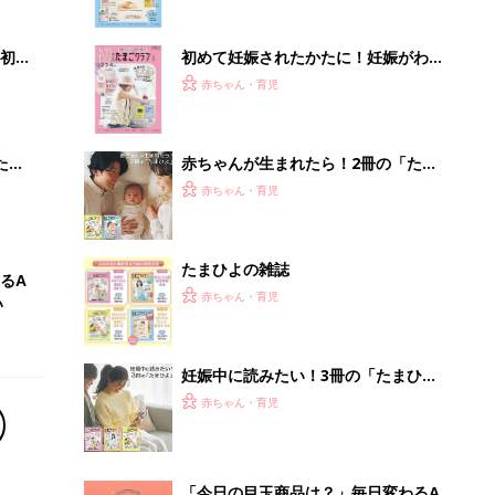
ぱい！
初め
初めて妊娠されたかたに！妊娠がわか
大特
ったら最初に読む本『初めてのたまご
赤ちゃん・育児
 お
クラブ 夏号』
ブル
たま
赤ちゃんが生まれたら！2冊の「たま
ひよ」
赤ちゃん・育児
たまひよの雑誌
るA
赤ちゃん・育児
い
妊娠中に読みたい！3冊の「たまひ
よ」
赤ちゃん・育児
「今日の目玉商品は？」毎日変わるA