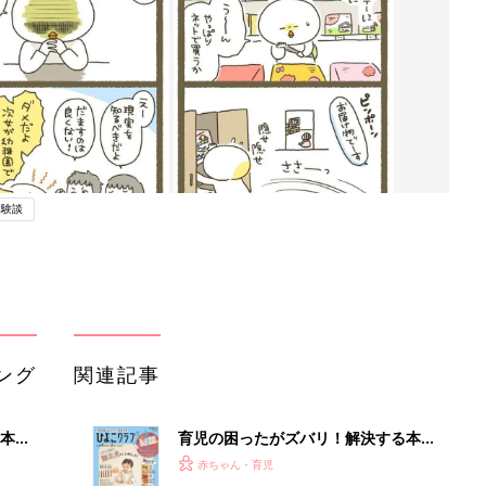
体験談
ング
関連記事
本
育児の困ったがズバリ！解決する本
2才
『ひよこクラブ 秋号』 4カ月～2才
赤ちゃん・育児
いっ
になるまで、育児に役立つ情報がいっ