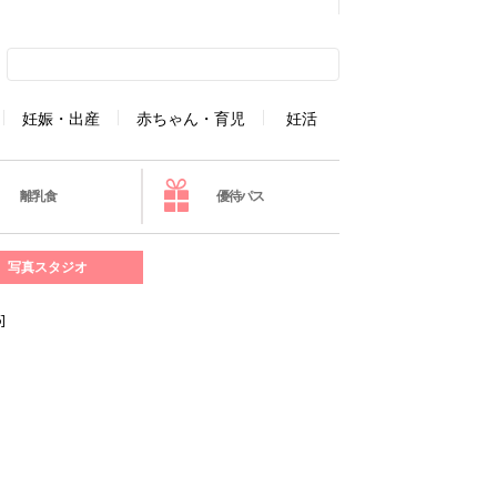
妊娠・出産
赤ちゃん・育児
妊活
離乳食
優待パス
写真スタジオ
]