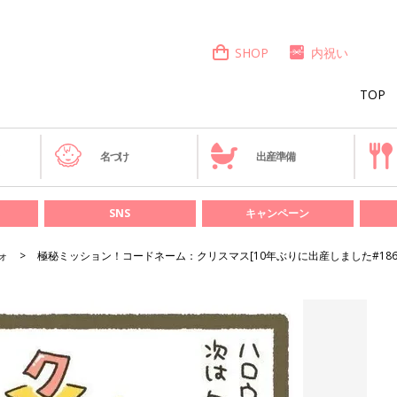
SHOP
内祝い
TOP
き
名づけ
出産準備
SNS
キャンペーン
ォ
極秘ミッション！コードネーム：クリスマス[10年ぶりに出産しました#186