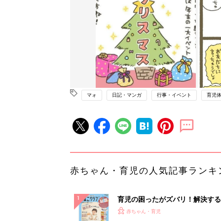
マォ
日記・マンガ
行事・イベント
育児
赤ちゃん・育児の人気記事ランキ
育児の困ったがズバリ！解決する
『ひよこクラブ 秋号』 4カ月～
赤ちゃん・育児
になるまで、育児に役立つ情報が