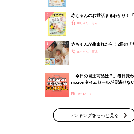
ぱい！
赤ちゃんのお世話まるわかり！『
てのひよこクラブ 夏号』〈巻頭
赤ちゃん・育児
集〉初めての授乳がうまくいく！
っぱい・ミルクの基本と夏のトラ
解決テク
赤ちゃんが生まれたら！2冊の「
ひよ」
赤ちゃん・育児
「今日の目玉商品は？」毎日変わ
mazonタイムセールが見逃せな
PR（Amazon）
ランキングをもっと見る