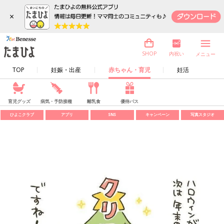
×
内祝い
SHOP
メニュー
TOP
妊娠・出産
赤ちゃん・育児
妊活
育児グッズ
病気・予防接種
離乳食
優待パス
ひよこクラブ
アプリ
SNS
キャンペーン
写真スタジオ