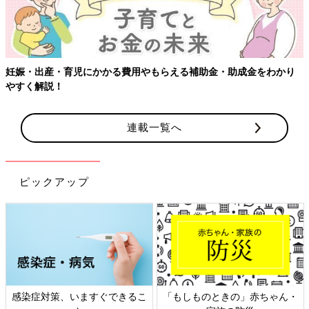
【ワクチン接種できるものも】妊婦の感染症対策、知っておいて！
連載一覧へ
ピックアップ
・
日本外来小児科学会リーフレッ
六星占術 細木かおりさんの人