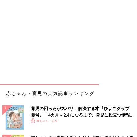
赤ちゃん・育児の人気記事ランキング
育児の困ったがズバリ！解決する本『ひよこクラブ
夏号』 4カ月～2才になるまで、育児に役立つ情報が
いっぱい！
赤ちゃん・育児