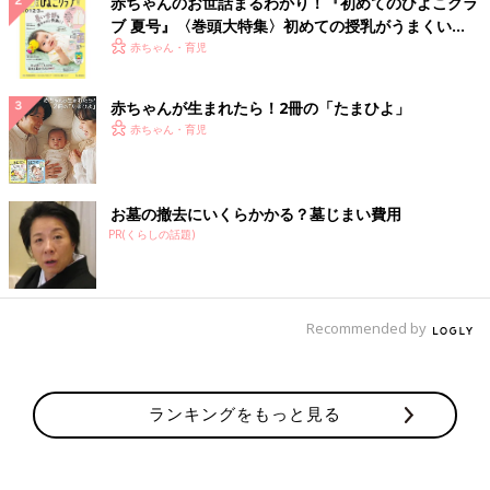
赤ちゃんのお世話まるわかり！『初めてのひよこクラ
ブ 夏号』〈巻頭大特集〉初めての授乳がうまくい
く！ おっぱい・ミルクの基本と夏のトラブル 解決テ
赤ちゃん・育児
ク
赤ちゃんが生まれたら！2冊の「たまひよ」
赤ちゃん・育児
お墓の撤去にいくらかかる？墓じまい費用
PR(くらしの話題)
Recommended by
ランキングをもっと見る