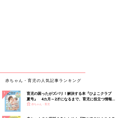
赤ちゃん・育児の人気記事ランキング
育児の困ったがズバリ！解決する本『ひよこクラブ
夏号』 4カ月～2才になるまで、育児に役立つ情報が
いっぱい！
赤ちゃん・育児