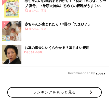
赤ちゃんのお世話まるわかり！『初めてのひよこクラ
ブ 夏号』〈巻頭大特集〉初めての授乳がうまくい
く！ おっぱい・ミルクの基本と夏のトラブル 解決テ
赤ちゃん・育児
ク
赤ちゃんが生まれたら！2冊の「たまひよ」
赤ちゃん・育児
お墓の撤去にいくらかかる？墓じまい費用
PR(くらしの話題)
Recommended by
ランキングをもっと見る