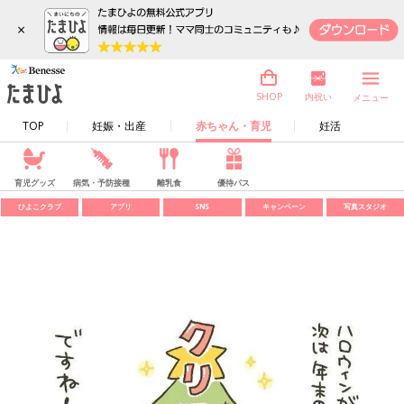
×
内祝い
SHOP
メニュー
TOP
妊娠・出産
赤ちゃん・育児
妊活
育児グッズ
病気・予防接種
離乳食
優待パス
ひよこクラブ
アプリ
SNS
キャンペーン
写真スタジオ