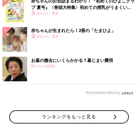
赤ちゃんのお世話まるわかり！『初めてのひよこクラ
ブ 夏号』〈巻頭大特集〉初めての授乳がうまくい
く！ おっぱい・ミルクの基本と夏のトラブル 解決テ
赤ちゃん・育児
ク
赤ちゃんが生まれたら！2冊の「たまひよ」
赤ちゃん・育児
お墓の撤去にいくらかかる？墓じまい費用
PR(くらしの話題)
Recommended by
ランキングをもっと見る