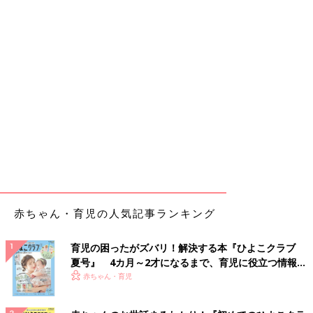
赤ちゃん・育児の人気記事ランキング
育児の困ったがズバリ！解決する本『ひよこクラブ
夏号』 4カ月～2才になるまで、育児に役立つ情報が
いっぱい！
赤ちゃん・育児