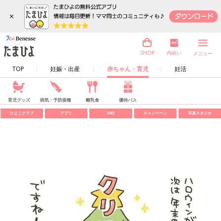
×
内祝い
SHOP
メニュー
TOP
妊娠・出産
赤ちゃん・育児
妊活
育児グッズ
病気・予防接種
離乳食
優待パス
ひよこクラブ
アプリ
SNS
キャンペーン
写真スタジオ