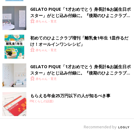
GELATO PIQUE「1才おめでとう 身長計&お誕生日ポ
スター」がとじ込み付録に。『後期のひよこクラブ』
春号が発売中！
赤ちゃん・育児
初めてのひよこクラブ増刊「離乳食1年生 1皿作るだ
け！オールインワン​レシピ」
赤ちゃん・育児
GELATO PIQUE「1才おめでとう 身長計&お誕生日ポ
スター」がとじ込み付録に。『後期のひよこクラブ』
冬号が発売中！
赤ちゃん・育児
もらえる年金25万円以下の人が知るべき事
PR(くらしの話題)
Recommended by