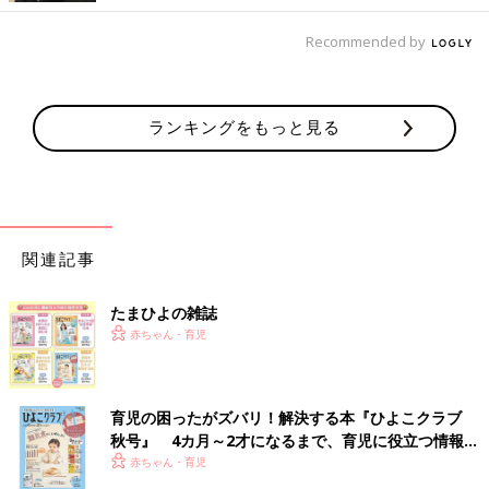
Recommended by
ランキングをもっと見る
関連記事
たまひよの雑誌
赤ちゃん・育児
育児の困ったがズバリ！解決する本『ひよこクラブ
秋号』 4カ月～2才になるまで、育児に役立つ情報が
いっぱい！
赤ちゃん・育児