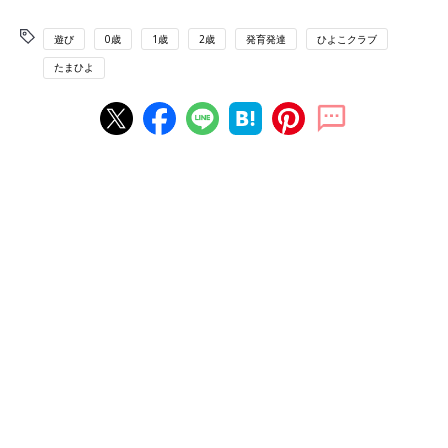
遊び
0歳
1歳
2歳
発育発達
ひよこクラブ
たまひよ