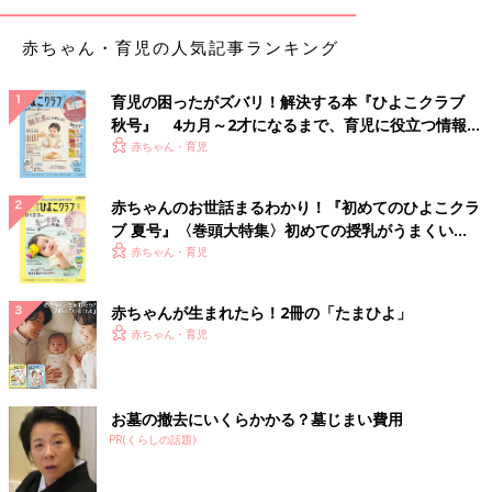
赤ちゃん・育児の人気記事ランキング
育児の困ったがズバリ！解決する本『ひよこクラブ
秋号』 4カ月～2才になるまで、育児に役立つ情報が
いっぱい！
赤ちゃん・育児
赤ちゃんのお世話まるわかり！『初めてのひよこクラ
ブ 夏号』〈巻頭大特集〉初めての授乳がうまくい
く！ おっぱい・ミルクの基本と夏のトラブル 解決テ
赤ちゃん・育児
ク
赤ちゃんが生まれたら！2冊の「たまひよ」
赤ちゃん・育児
お墓の撤去にいくらかかる？墓じまい費用
PR(くらしの話題)