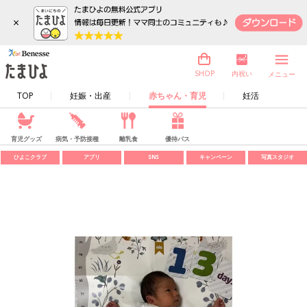
×
内祝い
SHOP
メニュー
TOP
妊娠・出産
赤ちゃん・育児
妊活
育児グッズ
病気・予防接種
離乳食
優待パス
ひよこクラブ
アプリ
SNS
キャンペーン
写真スタジオ