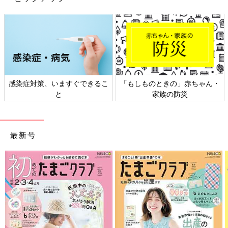
日本外来小児科学会リーフレッ
六星占術 細木かおりさんの人生
ト検討会
相談
最新号