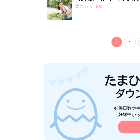
赤ちゃん・育児
<
1
妊娠日数や
妊娠中か