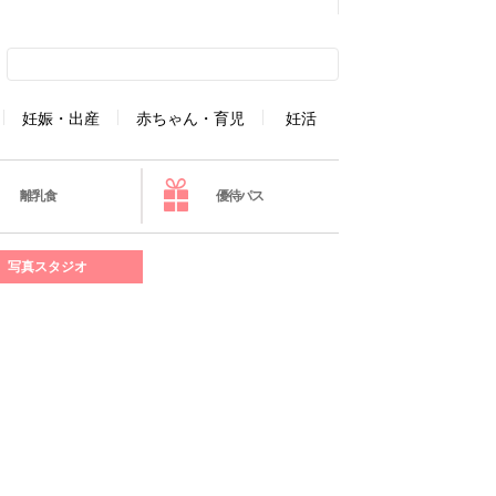
妊娠・出産
赤ちゃん・育児
妊活
離乳食
優待パス
写真スタジオ