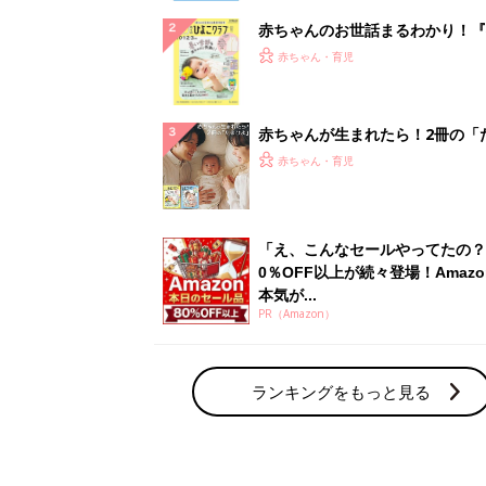
赤ちゃんのお世話まるわかり！『
てのひよこクラブ 夏号』〈巻頭
赤ちゃん・育児
集〉初めての授乳がうまくいく！
っぱい・ミルクの基本と夏のトラ
解決テク
赤ちゃんが生まれたら！2冊の「
ひよ」
赤ちゃん・育児
「え、こんなセールやってたの？
0％OFF以上が続々登場！Amazo
本気が...
PR（Amazon）
ランキングをもっと見る