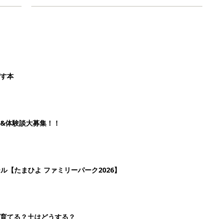
ばす本
&体験談大募集！！
ール【たまひよ ファミリーパーク2026】
を育てる？土はどうする？