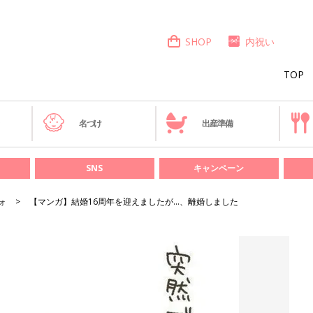
SHOP
内祝い
TOP
き
名づけ
出産準備
SNS
キャンペーン
ォ
【マンガ】結婚16周年を迎えましたが…、離婚しました