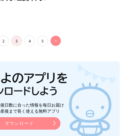
2
3
4
5
>
生後日数に合った情報を毎日お届け
ら産後まで長く使える無料アプリ
ダウンロード