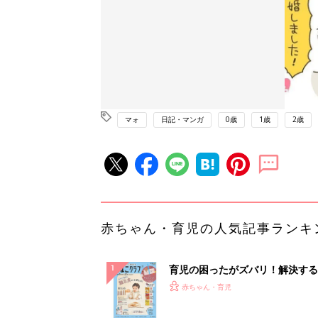
マォ
日記・マンガ
0歳
1歳
2歳
赤ちゃん・育児の人気記事ランキ
育児の困ったがズバリ！解決する
『ひよこクラブ 秋号』 4カ月～
赤ちゃん・育児
になるまで、育児に役立つ情報が
ぱい！