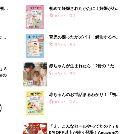
初め
初めて妊娠されたかたに！妊娠がわか
大特
ったら最初に読む本『初めてのたまご
赤ちゃん・育児
 お
クラブ 夏号』
ブル
たま
育児の困ったがズバリ！解決する本
『ひよこクラブ 秋号』 4カ月～2才
赤ちゃん・育児
になるまで、育児に役立つ情報がいっ
ぱい！
赤ちゃんが生まれたら！2冊の「たま
」8
ひよ」
赤ちゃん・育児
nの
赤ちゃんのお世話まるわかり！『初め
てのひよこクラブ 夏号』〈巻頭大特
赤ちゃん・育児
集〉初めての授乳がうまくいく！ お
っぱい・ミルクの基本と夏のトラブル
解決テク
「え、こんなセールやってたの？」8
0％OFF以上が続々登場！Amazonの