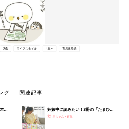
3歳
ライフスタイル
4歳～
育児体験談
ング
関連記事
本
妊娠中に読みたい！3冊の「たまひ
2才
よ」
赤ちゃん・育児
いっ