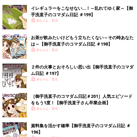
イレギュラーをこなせない…！～乱れてゆく家～【御
手洗直子のコマダム日記 ＃199】
赤ちゃん・育児
お茶が飲みたいけどもう立ちたくない～その時あなた
は～【御手洗直子のコマダム日記 ＃198】
赤ちゃん・育児
２件の火事とおそろしい思い出【御手洗直子のコマダ
ム日記 ＃197】
赤ちゃん・育児
［御手洗直子のコマダム日記＃201］人気エピソード
をもう1度！【御手洗直子さん卒業企画】
赤ちゃん・育児
資料集を活かす確率【御手洗直子のコマダム日記 ＃
196】