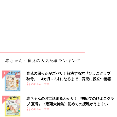
赤ちゃん・育児の人気記事ランキング
育児の困ったがズバリ！解決する本『ひよこクラブ
秋号』 4カ月～2才になるまで、育児に役立つ情報が
いっぱい！
赤ちゃん・育児
赤ちゃんのお世話まるわかり！『初めてのひよこクラ
ブ 夏号』〈巻頭大特集〉初めての授乳がうまくい
く！ おっぱい・ミルクの基本と夏のトラブル 解決テ
赤ちゃん・育児
ク