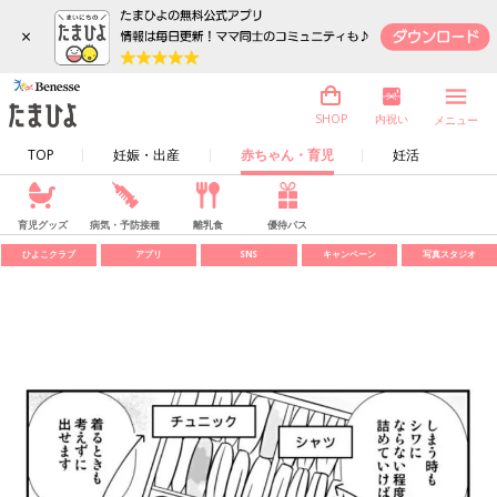
×
内祝い
SHOP
メニュー
TOP
妊娠・出産
赤ちゃん・育児
妊活
育児グッズ
病気・予防接種
離乳食
優待パス
ひよこクラブ
アプリ
SNS
キャンペーン
写真スタジオ