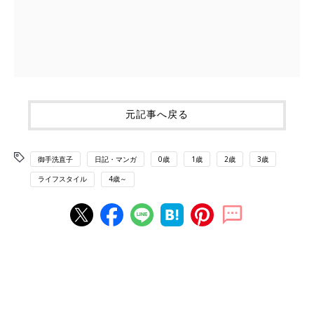
元記事へ戻る
御手洗直子
日記・マンガ
0歳
1歳
2歳
3歳
ライフスタイル
4歳～