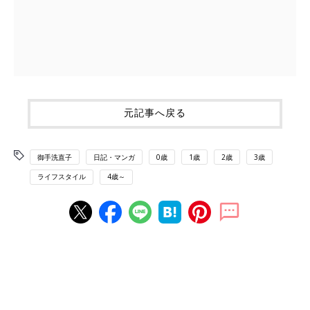
元記事へ戻る
御手洗直子
日記・マンガ
0歳
1歳
2歳
3歳
ライフスタイル
4歳～