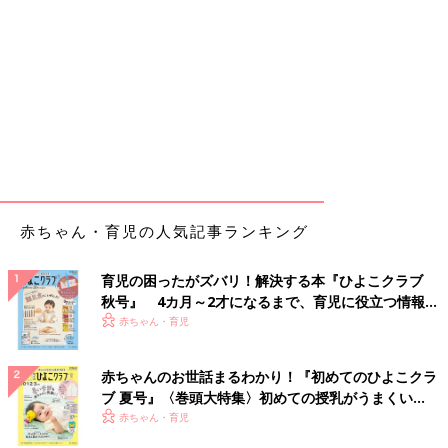
赤ちゃん・育児の人気記事ランキング
育児の困ったがズバリ！解決する本『ひよこクラブ
秋号』 4カ月～2才になるまで、育児に役立つ情報が
いっぱい！
赤ちゃん・育児
赤ちゃんのお世話まるわかり！『初めてのひよこクラ
ブ 夏号』〈巻頭大特集〉初めての授乳がうまくい
く！ おっぱい・ミルクの基本と夏のトラブル 解決テ
赤ちゃん・育児
ク