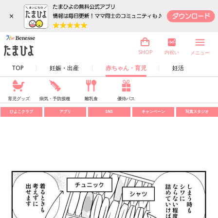
×
内祝い
SHOP
メニュー
TOP
妊娠・出産
赤ちゃん・育児
妊活
育児グッズ
病気・予防接種
離乳食
優待パス
ひよこクラブ
アプリ
SNS
キャンペーン
写真スタジオ