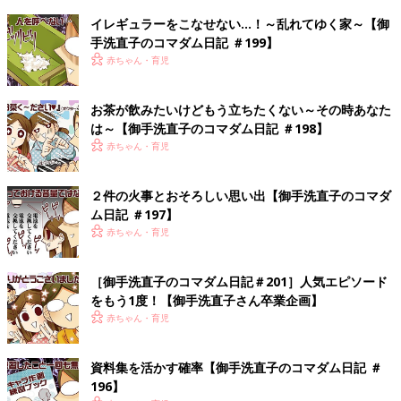
イレギュラーをこなせない…！～乱れてゆく家～【御
手洗直子のコマダム日記 ＃199】
赤ちゃん・育児
お茶が飲みたいけどもう立ちたくない～その時あなた
は～【御手洗直子のコマダム日記 ＃198】
赤ちゃん・育児
２件の火事とおそろしい思い出【御手洗直子のコマダ
ム日記 ＃197】
赤ちゃん・育児
［御手洗直子のコマダム日記＃201］人気エピソード
をもう1度！【御手洗直子さん卒業企画】
赤ちゃん・育児
資料集を活かす確率【御手洗直子のコマダム日記 ＃
196】