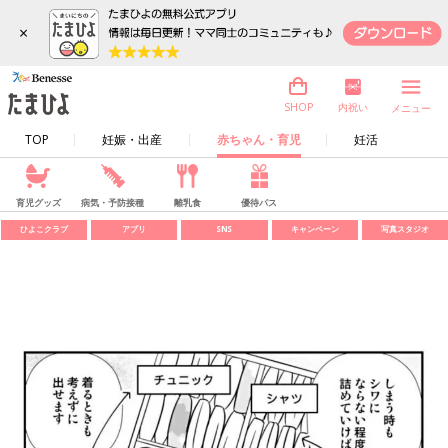
×
内祝い
SHOP
メニュー
TOP
妊娠・出産
赤ちゃん・育児
妊活
育児グッズ
病気・予防接種
離乳食
優待パス
ひよこクラブ
アプリ
SNS
キャンペーン
写真スタジオ