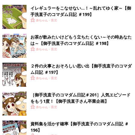
イレギュラーをこなせない…！～乱れてゆく家～【御
手洗直子のコマダム日記 ＃199】
赤ちゃん・育児
お茶が飲みたいけどもう立ちたくない～その時あなた
は～【御手洗直子のコマダム日記 ＃198】
赤ちゃん・育児
２件の火事とおそろしい思い出【御手洗直子のコマダ
ム日記 ＃197】
赤ちゃん・育児
［御手洗直子のコマダム日記＃201］人気エピソード
をもう1度！【御手洗直子さん卒業企画】
赤ちゃん・育児
資料集を活かす確率【御手洗直子のコマダム日記 ＃
196】