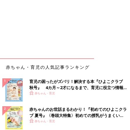
赤ちゃん・育児の人気記事ランキング
育児の困ったがズバリ！解決する本『ひよこクラブ
秋号』 4カ月～2才になるまで、育児に役立つ情報が
いっぱい！
赤ちゃん・育児
赤ちゃんのお世話まるわかり！『初めてのひよこクラ
ブ 夏号』〈巻頭大特集〉初めての授乳がうまくい
く！ おっぱい・ミルクの基本と夏のトラブル 解決テ
赤ちゃん・育児
ク