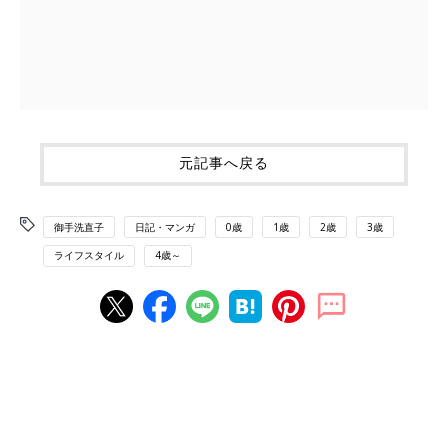
元記事へ戻る
御手洗直子
日記・マンガ
0歳
1歳
2歳
3歳
ライフスタイル
4歳～