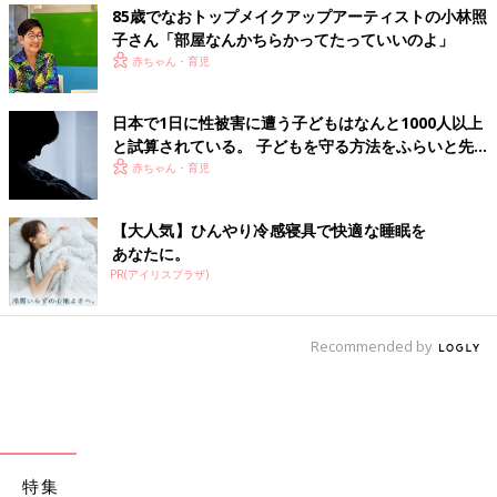
85歳でなおトップメイクアップアーティストの小林照
子さん「部屋なんかちらかってたっていいのよ」
赤ちゃん・育児
日本で1日に性被害に遭う子どもはなんと1000人以上
と試算されている。 子どもを守る方法をふらいと先
生に聞く【小児科医】
赤ちゃん・育児
【大人気】ひんやり冷感寝具で快適な睡眠を
あなたに。
PR(アイリスプラザ)
Recommended by
特集