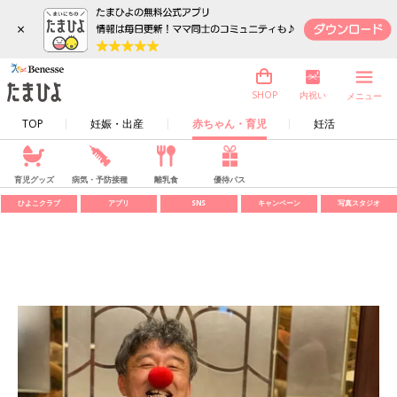
×
内祝い
SHOP
メニュー
TOP
妊娠・出産
赤ちゃん・育児
妊活
育児グッズ
病気・予防接種
離乳食
優待パス
ひよこクラブ
アプリ
SNS
キャンペーン
写真スタジオ