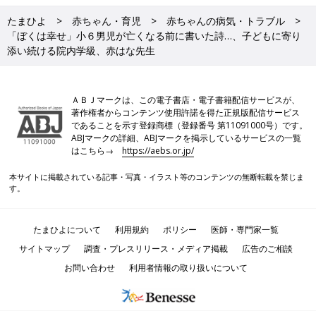
たまひよ
赤ちゃん・育児
赤ちゃんの病気・トラブル
「ぼくは幸せ」小６男児が亡くなる前に書いた詩…、子どもに寄り
添い続ける院内学級、赤はな先生
ＡＢＪマークは、この電子書店・電子書籍配信サービスが、
著作権者からコンテンツ使用許諾を得た正規版配信サービス
であることを示す登録商標（登録番号 第11091000号）です。
ABJマークの詳細、ABJマークを掲示しているサービスの一覧
はこちら→
https://aebs.or.jp/
本サイトに掲載されている記事・写真・イラスト等のコンテンツの無断転載を禁じま
す。
たまひよについて
利用規約
ポリシー
医師・専門家一覧
サイトマップ
調査・プレスリリース・メディア掲載
広告のご相談
お問い合わせ
利用者情報の取り扱いについて