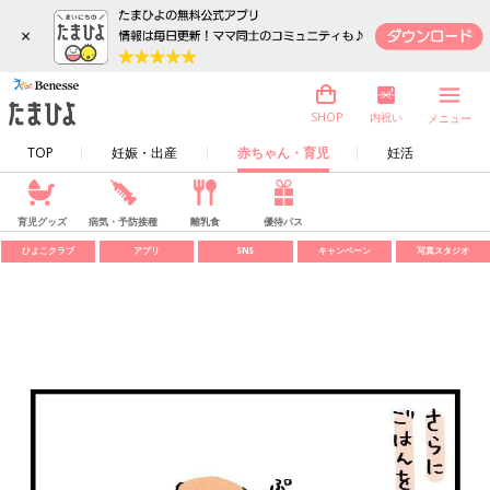
×
内祝い
SHOP
メニュー
TOP
妊娠・出産
赤ちゃん・育児
妊活
育児グッズ
病気・予防接種
離乳食
優待パス
ひよこクラブ
アプリ
SNS
キャンペーン
写真スタジオ