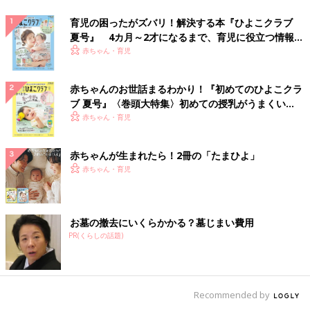
育児の困ったがズバリ！解決する本『ひよこクラブ
夏号』 4カ月～2才になるまで、育児に役立つ情報が
いっぱい！
赤ちゃん・育児
赤ちゃんのお世話まるわかり！『初めてのひよこクラ
ブ 夏号』〈巻頭大特集〉初めての授乳がうまくい
く！ おっぱい・ミルクの基本と夏のトラブル 解決テ
赤ちゃん・育児
ク
赤ちゃんが生まれたら！2冊の「たまひよ」
赤ちゃん・育児
お墓の撤去にいくらかかる？墓じまい費用
PR(くらしの話題)
Recommended by