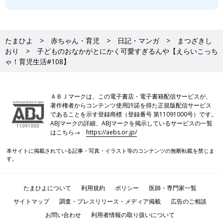
たまひよ
赤ちゃん・育児
日記・マンガ
まつざきし
おり
子どものおなかがとにかく可愛すぎるんや【えらいこっち
ゃ！育児生活#108】
ＡＢＪマークは、この電子書店・電子書籍配信サービスが、
著作権者からコンテンツ使用許諾を得た正規版配信サービス
であることを示す登録商標（登録番号 第11091000号）です。
ABJマークの詳細、ABJマークを掲示しているサービスの一覧
はこちら→
https://aebs.or.jp/
本サイトに掲載されている記事・写真・イラスト等のコンテンツの無断転載を禁じま
す。
たまひよについて
利用規約
ポリシー
医師・専門家一覧
サイトマップ
調査・プレスリリース・メディア掲載
広告のご相談
お問い合わせ
利用者情報の取り扱いについて