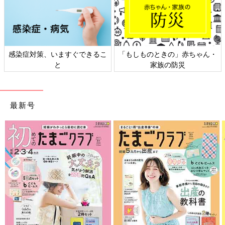
、いますぐできるこ
「もしものときの」赤ちゃん・
日本外来小児
と
家族の防災
ト
最新号