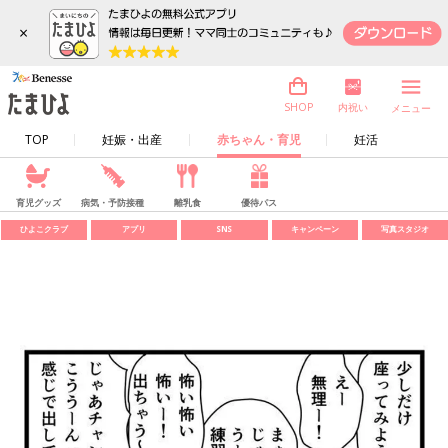
×
内祝い
SHOP
メニュー
TOP
妊娠・出産
赤ちゃん・育児
妊活
育児グッズ
病気・予防接種
離乳食
優待パス
ひよこクラブ
アプリ
SNS
キャンペーン
写真スタジオ