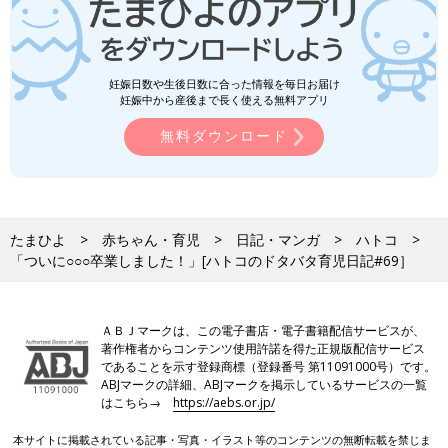
妊娠日数や生後日数に合った情報を毎日お届け
妊娠中から産後まで長く使える無料アプリ
無料ダウンロード
たまひよ
赤ちゃん・育児
日記・マンガ
ハトコ
「ついに○○○卒業しました！」[ハトコのドタバタ育児日記#69］
ＡＢＪマークは、この電子書店・電子書籍配信サービスが、
著作権者からコンテンツ使用許諾を得た正規版配信サービス
であることを示す登録商標（登録番号 第11091000号）です。
ABJマークの詳細、ABJマークを掲示しているサービスの一覧
はこちら→
https://aebs.or.jp/
本サイトに掲載されている記事・写真・イラスト等のコンテンツの無断転載を禁じま