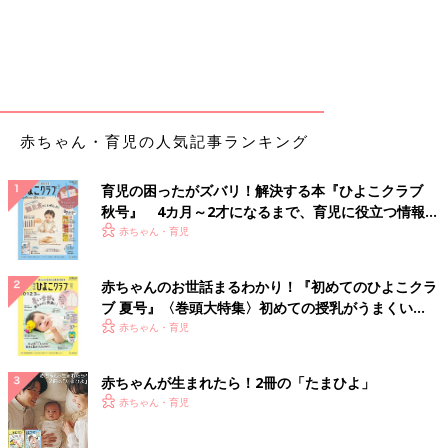
赤ちゃん・育児の人気記事ランキング
育児の困ったがズバリ！解決する本『ひよこクラブ
秋号』 4カ月～2才になるまで、育児に役立つ情報が
いっぱい！
赤ちゃん・育児
赤ちゃんのお世話まるわかり！『初めてのひよこクラ
ブ 夏号』〈巻頭大特集〉初めての授乳がうまくい
く！ おっぱい・ミルクの基本と夏のトラブル 解決テ
赤ちゃん・育児
ク
赤ちゃんが生まれたら！2冊の「たまひよ」
赤ちゃん・育児