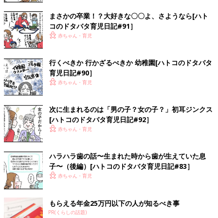
まさかの卒業！？大好きな〇〇よ、さようなら[ハト
コのドタバタ育児日記#91］
赤ちゃん・育児
行くべきか 行かざるべきか 幼稚園[ハトコのドタバタ
育児日記#90］
赤ちゃん・育児
次に生まれるのは「男の子？女の子？」初耳ジンクス
[ハトコのドタバタ育児日記#92］
赤ちゃん・育児
ハラハラ歯の話〜生まれた時から歯が生えていた息
子〜（後編）[ハトコのドタバタ育児日記#83］
赤ちゃん・育児
もらえる年金25万円以下の人が知るべき事
PR(くらしの話題)