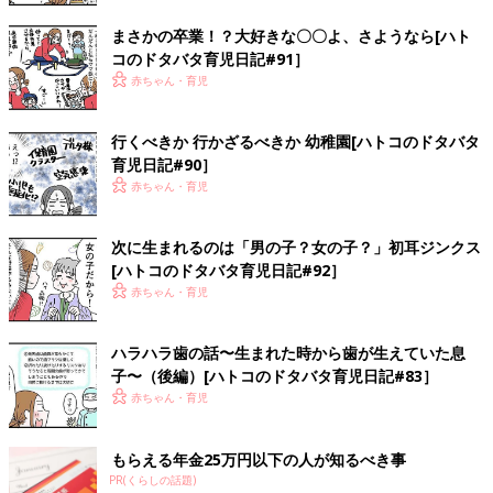
まさかの卒業！？大好きな〇〇よ、さようなら[ハト
コのドタバタ育児日記#91］
赤ちゃん・育児
行くべきか 行かざるべきか 幼稚園[ハトコのドタバタ
育児日記#90］
赤ちゃん・育児
次に生まれるのは「男の子？女の子？」初耳ジンクス
[ハトコのドタバタ育児日記#92］
赤ちゃん・育児
ハラハラ歯の話〜生まれた時から歯が生えていた息
子〜（後編）[ハトコのドタバタ育児日記#83］
赤ちゃん・育児
もらえる年金25万円以下の人が知るべき事
PR(くらしの話題)