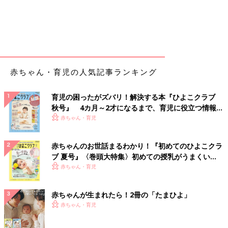
赤ちゃん・育児の人気記事ランキング
育児の困ったがズバリ！解決する本『ひよこクラブ
秋号』 4カ月～2才になるまで、育児に役立つ情報が
いっぱい！
赤ちゃん・育児
赤ちゃんのお世話まるわかり！『初めてのひよこクラ
ブ 夏号』〈巻頭大特集〉初めての授乳がうまくい
く！ おっぱい・ミルクの基本と夏のトラブル 解決テ
赤ちゃん・育児
ク
赤ちゃんが生まれたら！2冊の「たまひよ」
赤ちゃん・育児