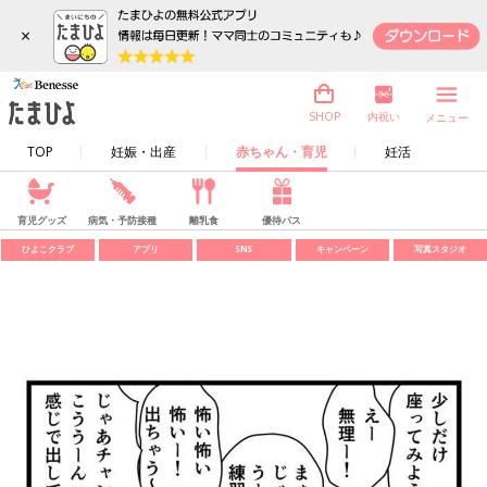
×
内祝い
SHOP
メニュー
TOP
妊娠・出産
赤ちゃん・育児
妊活
育児グッズ
病気・予防接種
離乳食
優待パス
ひよこクラブ
アプリ
SNS
キャンペーン
写真スタジオ