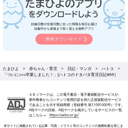
妊娠日数や生後日数に合った情報を毎日お届け
妊娠中から産後まで長く使える無料アプリ
無料ダウンロード
たまひよ
赤ちゃん・育児
日記・マンガ
ハトコ
「ついに○○○卒業しました！」[ハトコのドタバタ育児日記#69］
ＡＢＪマークは、この電子書店・電子書籍配信サービスが、
著作権者からコンテンツ使用許諾を得た正規版配信サービス
であることを示す登録商標（登録番号 第11091000号）です。
ABJマークの詳細、ABJマークを掲示しているサービスの一覧
はこちら→
https://aebs.or.jp/
本サイトに掲載されている記事・写真・イラスト等のコンテンツの無断転載を禁じま