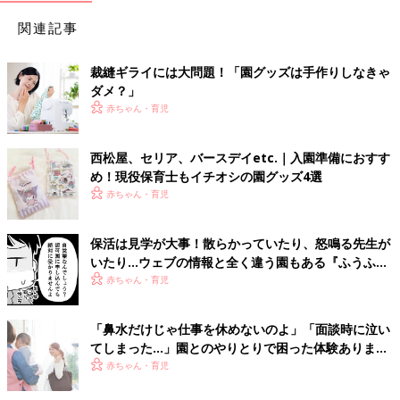
関連記事
裁縫ギライには大問題！「園グッズは手作りしなきゃ
ダメ？」
赤ちゃん・育児
西松屋、セリア、バースデイetc.｜入園準備におすす
め！現役保育士もイチオシの園グッズ4選
赤ちゃん・育児
保活は見学が大事！散らかっていたり、怒鳴る先生が
いたり…ウェブの情報と全く違う園もある『ふうふう
子育て ＃49』
赤ちゃん・育児
「鼻水だけじゃ仕事を休めないのよ」「面談時に泣い
てしまった…」園とのやりとりで困った体験あります
か？
赤ちゃん・育児