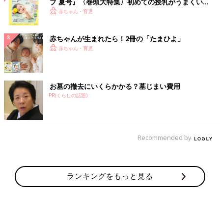
ブ 夏号』〈巻頭大特集〉初めての授乳がうまくい
く！ おっぱい・ミルクの基本と夏のトラブル 解決テ
赤ちゃん・育児
ク
赤ちゃんが生まれたら！2冊の「たまひよ」
赤ちゃん・育児
お墓の撤去にいくらかかる？墓じまい費用
PR(くらしの話題)
Recommended by
ランキングをもっと見る