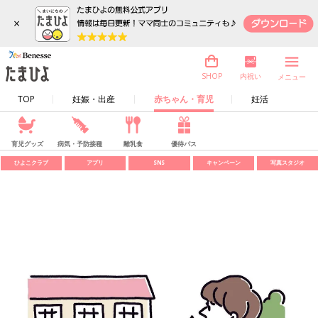
×
内祝い
SHOP
メニュー
TOP
妊娠・出産
赤ちゃん・育児
妊活
育児グッズ
病気・予防接種
離乳食
優待パス
ひよこクラブ
アプリ
SNS
キャンペーン
写真スタジオ