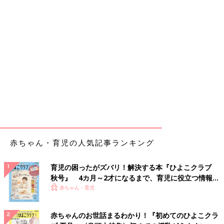
赤ちゃん・育児の人気記事ランキング
育児の困ったがズバリ！解決する本『ひよこクラブ
秋号』 4カ月～2才になるまで、育児に役立つ情報が
いっぱい！
赤ちゃん・育児
赤ちゃんのお世話まるわかり！『初めてのひよこクラ