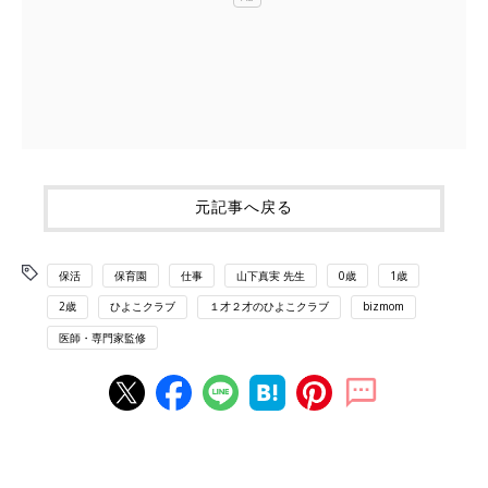
元記事へ戻る
保活
保育園
仕事
山下真実 先生
0歳
1歳
2歳
ひよこクラブ
１才２才のひよこクラブ
bizmom
医師・専門家監修