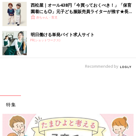
西松屋｜オール438円「今買っておくべき！」「保育
園着にも◎」元子ども服販売員ライターが推す★長袖
Tシャツ5選
赤ちゃん・育児
明日働ける単発バイト求人サイト
PR(ショットワークス)
Recommended by
特集