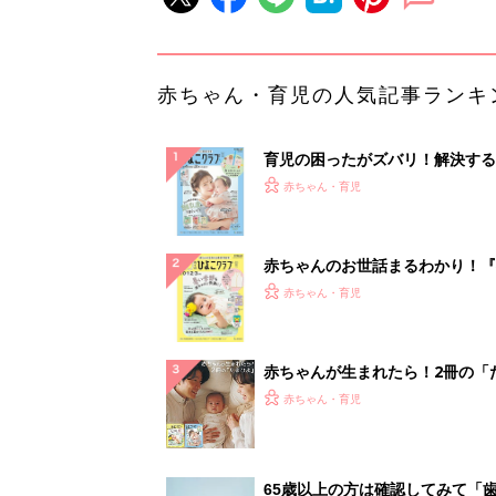
赤ちゃん・育児の人気記事ランキ
育児の困ったがズバリ！解決する
『ひよこクラブ 夏号』 4カ月～
赤ちゃん・育児
になるまで、育児に役立つ情報が
ぱい！
赤ちゃんのお世話まるわかり！『
てのひよこクラブ 夏号』〈巻頭
赤ちゃん・育児
集〉初めての授乳がうまくいく！
っぱい・ミルクの基本と夏のトラ
解決テク
赤ちゃんが生まれたら！2冊の「
ひよ」
赤ちゃん・育児
65歳以上の方は確認してみて「