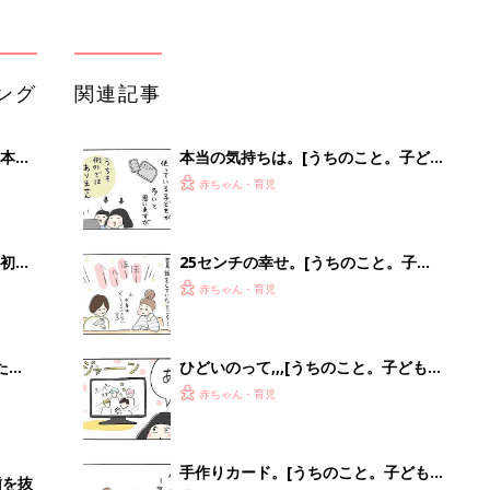
ング
関連記事
本
本当の気持ちは。[うちのこと。子ど
2才
も２人育ててます！#193]
赤ちゃん・育児
いっ
初め
25センチの幸せ。[うちのこと。子ど
大特
も２人育ててます！#198]
赤ちゃん・育児
 お
ブル
たま
ひどいのって,,,[うちのこと。子ども２
人育ててます！#191]
赤ちゃん・育児
手作りカード。[うちのこと。子ども
歯を抜