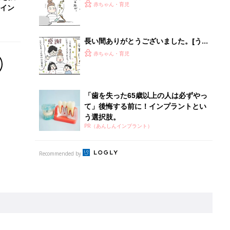
２人育ててます！#197]
赤ちゃん・育児
イン
長い間ありがとうございました。[う
ちのこと。子ども２人育ててます！
赤ちゃん・育児
#199]
「歯を失った65歳以上の人は必ずやっ
て」後悔する前に！インプラントとい
う選択肢。
PR（あんしんインプラント）
Recommended by