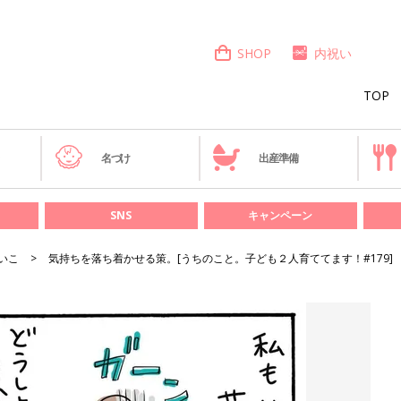
SHOP
内祝い
TOP
き
名づけ
出産準備
SNS
キャンペーン
いこ
気持ちを落ち着かせる策。[うちのこと。子ども２人育ててます！#179]