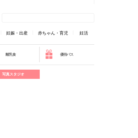
妊娠・出産
赤ちゃん・育児
妊活
離乳食
優待パス
写真スタジオ