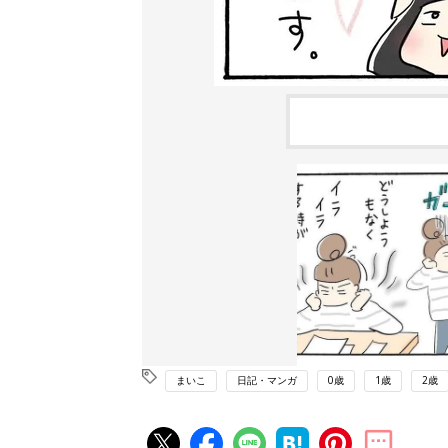
まいこ
日記・マンガ
0歳
1歳
2歳