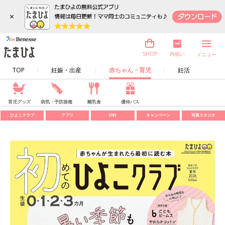
×
内祝い
SHOP
メニュー
TOP
妊娠・出産
赤ちゃん・育児
妊活
育児グッズ
病気・予防接種
離乳食
優待パス
ひよこクラブ
アプリ
SNS
キャンペーン
写真スタジオ