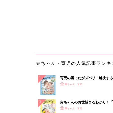
赤ちゃん・育児
になるまで、育児に役立つ情報が
ぱい！
赤ちゃんのお世話まるわかり！『
てのひよこクラブ 夏号』〈巻頭
赤ちゃん・育児
集〉初めての授乳がうまくいく！
っぱい・ミルクの基本と夏のトラ
解決テク
赤ちゃんが生まれたら！2冊の「
ひよ」
赤ちゃん・育児
「え、こんなセールやってたの？
0％OFF以上が続々登場！Amazo
本気が...
PR（Amazon）
ランキングをもっと見る