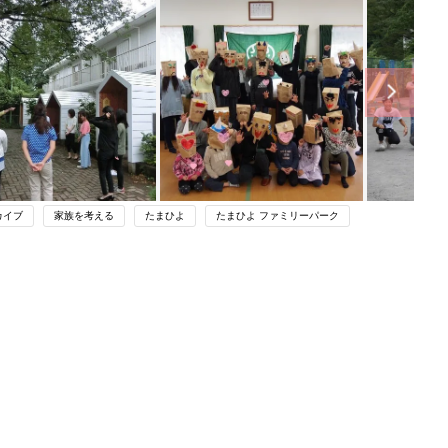
カイブ
家族を考える
たまひよ
たまひよ ファミリーパーク
ング
関連記事
本
「どんな子でも見捨てなかった父」を
2才
心に、児童養護施設の問題に立ち向か