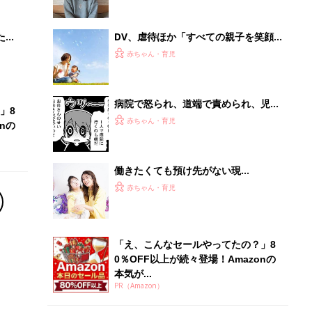
「え、こんなセールやってたの？」8
0％OFF以上が続々登場！Amazonの
本気が...
PR（Amazon）
Recommended by
離乳食はいつから？進め方は？「たまひよ きほんの離
乳食」
授乳の悩みや初めての離乳食作りに役立つ
子育てとお金