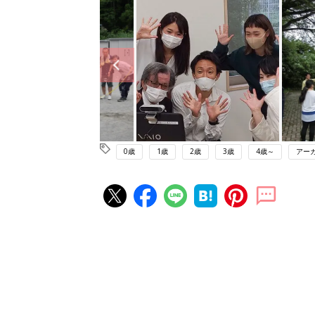
0歳
1歳
2歳
3歳
4歳～
アー
赤ちゃん・育児の人気記事ランキ
育児の困ったがズバリ！解決する
『ひよこクラブ 夏号』 4カ月～