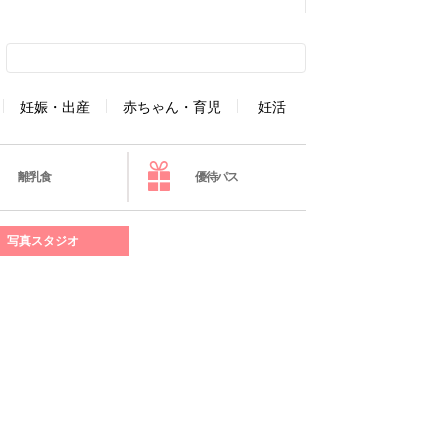
妊娠・出産
赤ちゃん・育児
妊活
離乳食
優待パス
写真スタジオ