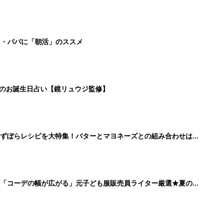
」「コーデの幅が広がる」元子ども服販売員ライター厳選★夏のバ
6
7
8
9
>
生後日数に合った情報を毎日お届け
ら産後まで長く使える無料アプリ