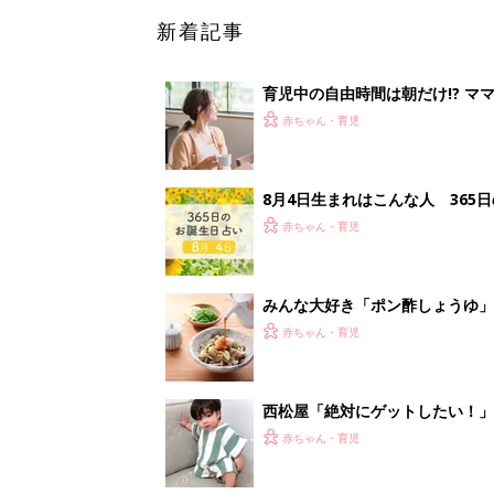
西松屋「絶対にゲットしたい！
ズりアイテム5選
赤ちゃん・育児
<
5
妊娠日数や
妊娠中か