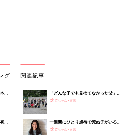
赤ちゃん・育児
いっ
う
初め
一週間にひとり虐待で死ぬ子がいる日
大特
本、児童養護施設の人手不足解決に挑
赤ちゃん・育児
 お
む、ある女性
ブル
たま
DV、虐待ほか「すべての親子を笑顔
に」母子シェルター実現に向けたプロ
赤ちゃん・育児
ジェクトの始動が決定
病院で怒られ、道端で責められ、児童
」8
館で避けられる…娘の肌荒れがアトピ
赤ちゃん・育児
nの
ーとわかる前の話『ふうふう子育て
＃45』
働きたくても預け先がない現
実…。“反骨精神”で医療的ケア児のた
赤ちゃん・育児
めの施設を開所した母の思い【体験
談】