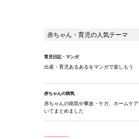
赤ちゃんの病気や事故・ケガ、ホームケア
いてまとめました
新着記事
育児中の自由時間は朝だけ!? マ
赤ちゃん・育児
8月4日生まれはこんな人 365
赤ちゃん・育児
みんな大好き「ポン酢しょうゆ
養学的にも最高⁉
赤ちゃん・育児