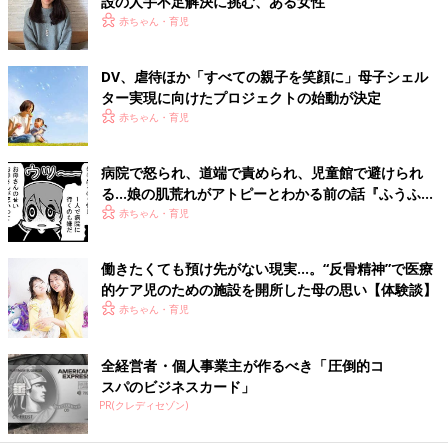
設の人手不足解決に挑む、ある女性
赤ちゃん・育児
DV、虐待ほか「すべての親子を笑顔に」母子シェル
ター実現に向けたプロジェクトの始動が決定
赤ちゃん・育児
病院で怒られ、道端で責められ、児童館で避けられ
る…娘の肌荒れがアトピーとわかる前の話『ふうふう
子育て ＃45』
赤ちゃん・育児
働きたくても預け先がない現実…。“反骨精神”で医療
的ケア児のための施設を開所した母の思い【体験談】
赤ちゃん・育児
全経営者・個人事業主が作るべき「圧倒的コ
スパのビジネスカード」
PR(クレディセゾン)