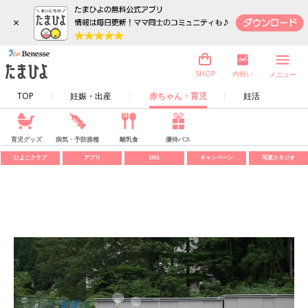
×
内祝い
SHOP
メニュー
TOP
妊娠・出産
赤ちゃん・育児
妊活
育児グッズ
病気・予防接種
離乳食
優待パス
ひよこクラブ
アプリ
SNS
キャンペーン
写真スタジオ