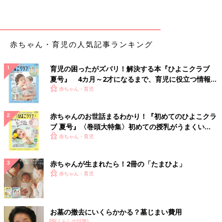
赤ちゃん・育児の人気記事ランキング
育児の困ったがズバリ！解決する本『ひよこクラブ
夏号』 4カ月～2才になるまで、育児に役立つ情報が
いっぱい！
赤ちゃん・育児
赤ちゃんのお世話まるわかり！『初めてのひよこクラ
ブ 夏号』〈巻頭大特集〉初めての授乳がうまくい
く！ おっぱい・ミルクの基本と夏のトラブル 解決テ
赤ちゃん・育児
ク
赤ちゃんが生まれたら！2冊の「たまひよ」
赤ちゃん・育児
お墓の撤去にいくらかかる？墓じまい費用
PR(くらしの話題)