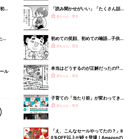
初め
「読み聞かせがいい」「たくさん話し
大特
かけて」というけど……子どもの発語
赤ちゃん・育児
 お
を促すコツってある？『ふうふう子育
ブル
て ＃64』
たま
初めての笑顔、初めての喃語…子供の
たくさんの「初めて」を見られると、
赤ちゃん・育児
子育てがもっと楽しくなる！『ふうふ
う子育て ＃51』
本当はどうするのが正解だったの⁉︎
セール
「抱っこさせて問題」にぐるぐる大葛
赤ちゃん・育児
藤『ふうふう子育て ＃58』
子育ての「当たり前」が変わってき
た⁉ 20周年を迎えるキッズデザイン
赤ちゃん・育児
賞に見る子どもの変化
「え、こんなセールやってたの？」8
0％OFF以上が続々登場！Amazonの