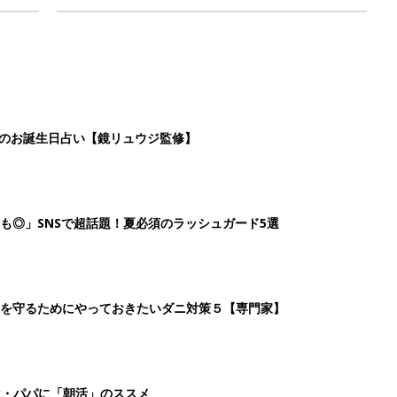
日のお誕生日占い【鏡リュウジ監修】
も◎」SNSで超話題！夏必須のラッシュガード5選
を守るためにやっておきたいダニ対策５【専門家】
マ・パパに「朝活」のススメ