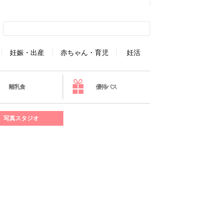
妊娠・出産
赤ちゃん・育児
妊活
離乳食
優待パス
写真スタジオ