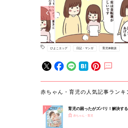
ひよこエッグ
日記・マンガ
育児体験談
赤ちゃん・育児の人気記事ランキ
育児の困ったがズバリ！解決する
『ひよこクラブ 夏号』 4カ月～
赤ちゃん・育児
になるまで、育児に役立つ情報が
ぱい！