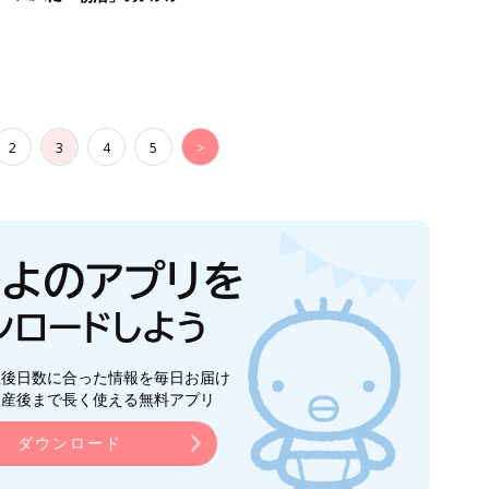
2
3
4
5
>
生後日数に合った情報を毎日お届け
ら産後まで長く使える無料アプリ
ダウンロード