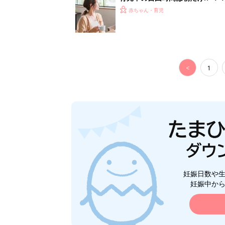
赤ちゃん・育児
<
1
妊娠日数や
妊娠中か