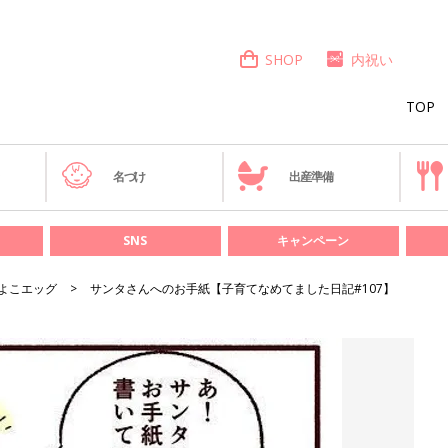
SHOP
内祝い
TOP
き
名づけ
出産準備
SNS
キャンペーン
よこエッグ
サンタさんへのお手紙【子育てなめてました日記#107】