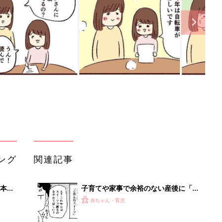
ング
関連記事
本
子育てや家事で余裕のない産後に「ご
2才
めんねスイーツ」よりもほしいものと
赤ちゃん・育児
いっ
は⁉︎『ふうふう子育て ＃54』