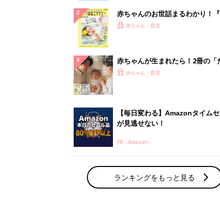
赤ちゃんのお世話まるわかり！『
てのひよこクラブ 夏号』〈巻頭
赤ちゃん・育児
集〉初めての授乳がうまくいく！
っぱい・ミルクの基本と夏のトラ
解決テク
赤ちゃんが生まれたら！2冊の「
ひよ」
赤ちゃん・育児
【毎日変わる】Amazonタイム
が見逃せない！
PR（Amazon）
ランキングをもっと見る