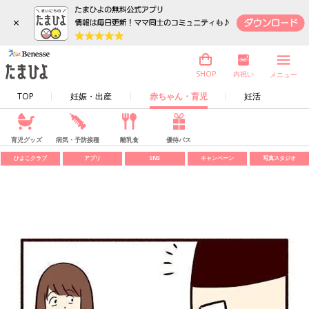
×
内祝い
SHOP
メニュー
TOP
妊娠・出産
赤ちゃん・育児
妊活
育児グッズ
病気・予防接種
離乳食
優待パス
ひよこクラブ
アプリ
SNS
キャンペーン
写真スタジオ