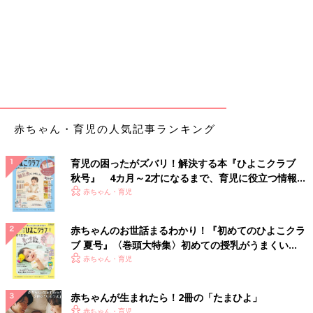
赤ちゃん・育児の人気記事ランキング
育児の困ったがズバリ！解決する本『ひよこクラブ
秋号』 4カ月～2才になるまで、育児に役立つ情報が
いっぱい！
赤ちゃん・育児
赤ちゃんのお世話まるわかり！『初めてのひよこクラ
ブ 夏号』〈巻頭大特集〉初めての授乳がうまくい
く！ おっぱい・ミルクの基本と夏のトラブル 解決テ
赤ちゃん・育児
ク
赤ちゃんが生まれたら！2冊の「たまひよ」
赤ちゃん・育児