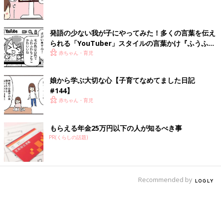
発語の少ない我が子にやってみた！多くの言葉を伝え
られる「YouTuber」スタイルの言葉かけ『ふうふう
子育て ＃65』
赤ちゃん・育児
娘から学ぶ大切な心【子育てなめてました日記
#144】
赤ちゃん・育児
もらえる年金25万円以下の人が知るべき事
PR(くらしの話題)
Recommended by