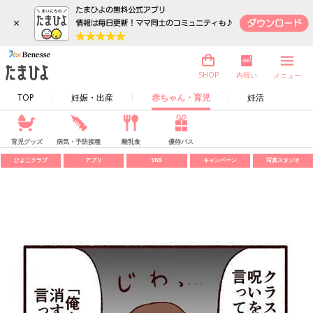
×
内祝い
SHOP
メニュー
TOP
妊娠・出産
赤ちゃん・育児
妊活
育児グッズ
病気・予防接種
離乳食
優待パス
ひよこクラブ
アプリ
SNS
キャンペーン
写真スタジオ