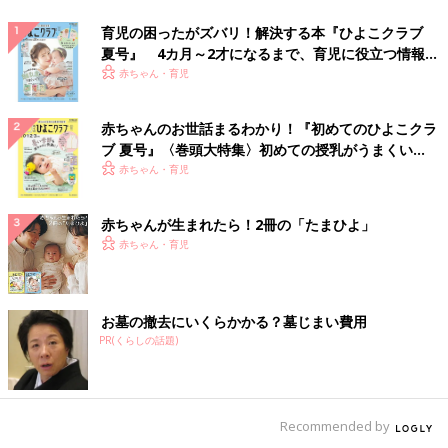
育児の困ったがズバリ！解決する本『ひよこクラブ
夏号』 4カ月～2才になるまで、育児に役立つ情報が
いっぱい！
赤ちゃん・育児
赤ちゃんのお世話まるわかり！『初めてのひよこクラ
ブ 夏号』〈巻頭大特集〉初めての授乳がうまくい
く！ おっぱい・ミルクの基本と夏のトラブル 解決テ
赤ちゃん・育児
ク
赤ちゃんが生まれたら！2冊の「たまひよ」
赤ちゃん・育児
お墓の撤去にいくらかかる？墓じまい費用
PR(くらしの話題)
Recommended by