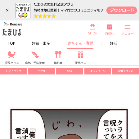
×
内祝い
SHOP
メニュー
TOP
妊娠・出産
赤ちゃん・育児
妊活
育児グッズ
病気・予防接種
離乳食
優待パス
ひよこクラブ
アプリ
SNS
キャンペーン
写真スタジオ