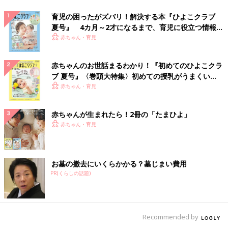
育児の困ったがズバリ！解決する本『ひよこクラブ
夏号』 4カ月～2才になるまで、育児に役立つ情報が
いっぱい！
赤ちゃん・育児
赤ちゃんのお世話まるわかり！『初めてのひよこクラ
ブ 夏号』〈巻頭大特集〉初めての授乳がうまくい
く！ おっぱい・ミルクの基本と夏のトラブル 解決テ
赤ちゃん・育児
ク
赤ちゃんが生まれたら！2冊の「たまひよ」
赤ちゃん・育児
お墓の撤去にいくらかかる？墓じまい費用
PR(くらしの話題)
Recommended by