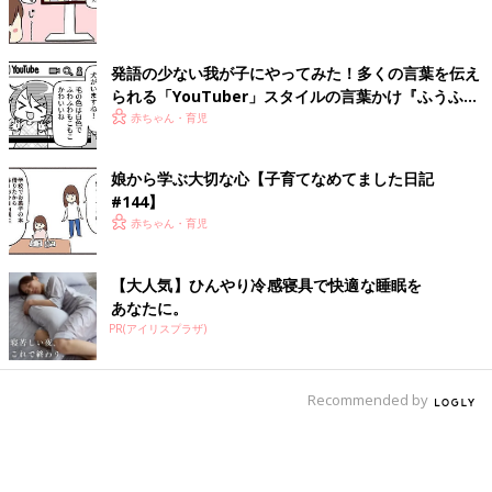
発語の少ない我が子にやってみた！多くの言葉を伝え
られる「YouTuber」スタイルの言葉かけ『ふうふう
子育て ＃65』
赤ちゃん・育児
娘から学ぶ大切な心【子育てなめてました日記
#144】
赤ちゃん・育児
【大人気】ひんやり冷感寝具で快適な睡眠を
あなたに。
PR(アイリスプラザ)
Recommended by