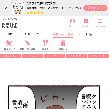
×
内祝い
SHOP
メニュー
TOP
妊娠・出産
赤ちゃん・育児
妊活
育児グッズ
病気・予防接種
離乳食
優待パス
ひよこクラブ
アプリ
SNS
キャンペーン
写真スタジオ