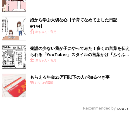
娘から学ぶ大切な心【子育てなめてました日記
#144】
赤ちゃん・育児
発語の少ない我が子にやってみた！多くの言葉を伝え
られる「YouTuber」スタイルの言葉かけ『ふうふう
子育て ＃65』
赤ちゃん・育児
もらえる年金25万円以下の人が知るべき事
PR(くらしの話題)
Recommended by