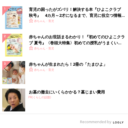
育児の困ったがズバリ！解決する本『ひよこクラブ
秋号』 4カ月～2才になるまで、育児に役立つ情報が
いっぱい！
赤ちゃん・育児
赤ちゃんのお世話まるわかり！『初めてのひよこクラ
ブ 夏号』〈巻頭大特集〉初めての授乳がうまくい
く！ おっぱい・ミルクの基本と夏のトラブル 解決テ
赤ちゃん・育児
ク
赤ちゃんが生まれたら！2冊の「たまひよ」
赤ちゃん・育児
お墓の撤去にいくらかかる？墓じまい費用
PR(くらしの話題)
Recommended by