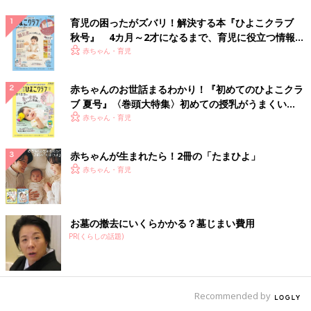
育児の困ったがズバリ！解決する本『ひよこクラブ
秋号』 4カ月～2才になるまで、育児に役立つ情報が
いっぱい！
赤ちゃん・育児
赤ちゃんのお世話まるわかり！『初めてのひよこクラ
ブ 夏号』〈巻頭大特集〉初めての授乳がうまくい
く！ おっぱい・ミルクの基本と夏のトラブル 解決テ
赤ちゃん・育児
ク
赤ちゃんが生まれたら！2冊の「たまひよ」
赤ちゃん・育児
お墓の撤去にいくらかかる？墓じまい費用
PR(くらしの話題)
Recommended by