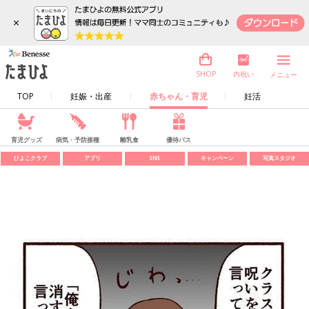
×
内祝い
SHOP
メニュー
TOP
妊娠・出産
赤ちゃん・育児
妊活
育児グッズ
病気・予防接種
離乳食
優待パス
ひよこクラブ
アプリ
SNS
キャンペーン
写真スタジオ