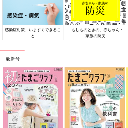
策、いますぐできるこ
「もしものときの」赤ちゃん・
日本外来小
と
家族の防災
最新号