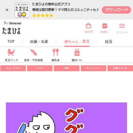
×
内祝い
SHOP
メニュー
TOP
妊娠・出産
赤ちゃん・育児
妊活
育児グッズ
病気・予防接種
離乳食
優待パス
ひよこクラブ
アプリ
SNS
キャンペーン
写真スタジオ