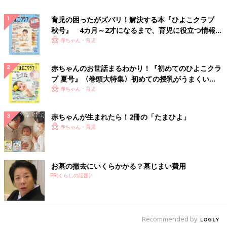
育児の困ったがズバリ！解決する本『ひよこクラブ
秋号』 4カ月～2才になるまで、育児に役立つ情報が
いっぱい！
赤ちゃん・育児
赤ちゃんのお世話まるわかり！『初めてのひよこクラ
ブ 夏号』〈巻頭大特集〉初めての授乳がうまくい
く！ おっぱい・ミルクの基本と夏のトラブル 解決テ
赤ちゃん・育児
ク
赤ちゃんが生まれたら！2冊の「たまひよ」
赤ちゃん・育児
お墓の撤去にいくらかかる？墓じまい費用
PR(くらしの話題)
Recommended by