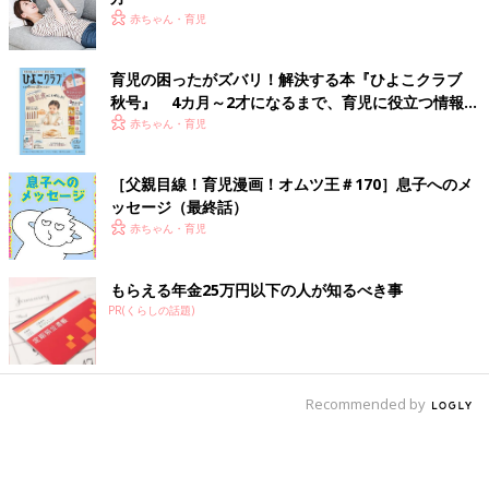
赤ちゃん・育児
育児の困ったがズバリ！解決する本『ひよこクラブ
秋号』 4カ月～2才になるまで、育児に役立つ情報が
いっぱい！
赤ちゃん・育児
［父親目線！育児漫画！オムツ王＃170］息子へのメ
ッセージ（最終話）
赤ちゃん・育児
もらえる年金25万円以下の人が知るべき事
PR(くらしの話題)
Recommended by