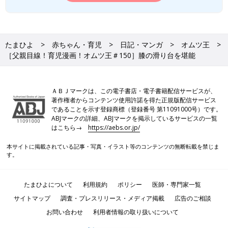
たまひよ
赤ちゃん・育児
日記・マンガ
オムツ王
［父親目線！育児漫画！オムツ王＃150］膝の滑り台を堪能
ＡＢＪマークは、この電子書店・電子書籍配信サービスが、
著作権者からコンテンツ使用許諾を得た正規版配信サービス
であることを示す登録商標（登録番号 第11091000号）です。
ABJマークの詳細、ABJマークを掲示しているサービスの一覧
はこちら→
https://aebs.or.jp/
本サイトに掲載されている記事・写真・イラスト等のコンテンツの無断転載を禁じま
す。
たまひよについて
利用規約
ポリシー
医師・専門家一覧
サイトマップ
調査・プレスリリース・メディア掲載
広告のご相談
お問い合わせ
利用者情報の取り扱いについて