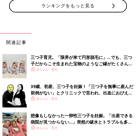
ランキングをもっと見る
関連記事
三つ子育児。「限界が来て円形脱毛に」…でも、三つ
子だからこそ生まれた宝物のようなご縁がたくさん！
【体験談】
赤ちゃん・育児
39歳、初産、三つ子を妊娠！「三つ子を無事に産んだ
前例がない」とクリニックで言われ、出血におびえる
日々…【桑子英里アナ・インタビュー】
赤ちゃん・育児
想像もしなかった一卵性三つ子を妊娠。「出産できる
病院が見つからない…」突然の破水とトラブルも多数
経験！【体験談】
赤ちゃん・育児