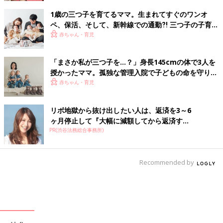
1歳の三つ子を育てるママ。生まれてすぐのワンオ
ペ、保活、そして、新幹線での通勤⁈ 三つ子の子育て
のリアル【多胎育児体験談】
赤ちゃん・育児
「まさか私が三つ子を…？」身長145cmの体で3人を
授かったママ。孤独な管理入院で子どもの命を守り抜
いた！【多胎インタビュー・前編】
赤ちゃん・育児
リボ地獄から抜け出したい人は、返済を3～6
ヶ月停止して『大幅に減額してから返済す...
PR(渋谷法務総合事務所)
Recommended by