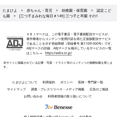
たまひよ
赤ちゃん・育児
幼稚園・保育園
認定こど
も園
[三つ子まみれな毎日＃149] 三つ子と卒園 その1
ＡＢＪマークは、この電子書店・電子書籍配信サービスが、
著作権者からコンテンツ使用許諾を得た正規版配信サービス
であることを示す登録商標（登録番号 第11091000号）です。
ABJマークの詳細、ABJマークを掲示しているサービスの一覧
はこちら→
https://aebs.or.jp/
本サイトに掲載されている記事・写真・イラスト等のコンテンツの無断転載を禁じま
す。
たまひよについて
利用規約
ポリシー
医師・専門家一覧
サイトマップ
調査・プレスリリース・メディア掲載
広告のご相談
お問い合わせ
利用者情報の取り扱いについて
個人情報保護への取り組みについて
会社案内