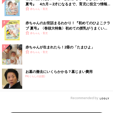
夏号』 4カ月～2才になるまで、育児に役立つ情報が
いっぱい！
赤ちゃん・育児
赤ちゃんのお世話まるわかり！『初めてのひよこクラ
ブ 夏号』〈巻頭大特集〉初めての授乳がうまくい
く！ おっぱい・ミルクの基本と夏のトラブル 解決テ
赤ちゃん・育児
ク
赤ちゃんが生まれたら！2冊の「たまひよ」
赤ちゃん・育児
お墓の撤去にいくらかかる？墓じまい費用
PR(くらしの話題)
Recommended by