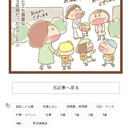
元記事へ戻る
認定こども園
宮瀬とまと
幼稚園・保育園
日記・マンガ
行事・イベント
仕事
0歳
1歳
2歳
3歳
4歳～
育児体験談