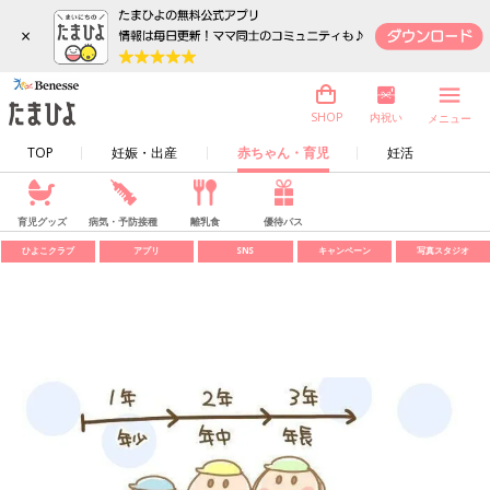
×
内祝い
SHOP
メニュー
TOP
妊娠・出産
赤ちゃん・育児
妊活
育児グッズ
病気・予防接種
離乳食
優待パス
ひよこクラブ
アプリ
SNS
キャンペーン
写真スタジオ