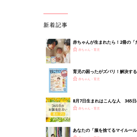
新着記事
赤ちゃんが生まれたら！2冊の「
赤ちゃん・育児
育児の困ったがズバリ！解決する
つ情報がいっぱい！
赤ちゃん・育児
8月7日生まれはこんな人 365
赤ちゃん・育児
あなたの「服を捨てるマイルー
スタイリストが喝！