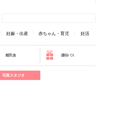
妊娠・出産
赤ちゃん・育児
妊活
離乳食
優待パス
写真スタジオ