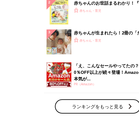
赤ちゃんのお世話まるわかり！『
てのひよこクラブ 夏号』〈巻頭
赤ちゃん・育児
集〉初めての授乳がうまくいく！
っぱい・ミルクの基本と夏のトラ
解決テク
赤ちゃんが生まれたら！2冊の「
ひよ」
赤ちゃん・育児
「え、こんなセールやってたの？
0％OFF以上が続々登場！Amazo
本気が...
PR（Amazon）
ランキングをもっと見る