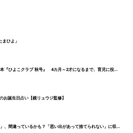
たまひよ」
本『ひよこクラブ 秋号』 4カ月～2才になるまで、育児に役立
日のお誕生日占い【鏡リュウジ監修】
ル」、間違っているかも？「思い出があって捨てられない」に収納