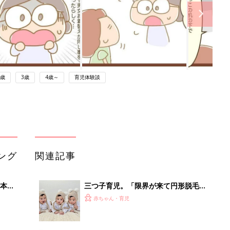
2歳
3歳
4歳～
育児体験談
ング
関連記事
本
三つ子育児。「限界が来て円形脱毛
2才
に」…でも、三つ子だからこそ生まれ
赤ちゃん・育児
いっ
た宝物のようなご縁がたくさん！【体
験談】