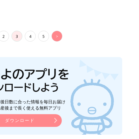
2
3
4
5
>
生後日数に合った情報を毎日お届け
ら産後まで長く使える無料アプリ
ダウンロード