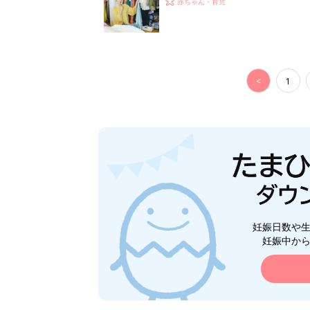
赤ちゃん・育児
<
1
妊娠日数や
妊娠中か