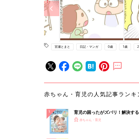
宮瀬とまと
日記・マンガ
0歳
1歳
赤ちゃん・育児の人気記事ランキ
育児の困ったがズバリ！解決する
『ひよこクラブ 夏号』 4カ月～
赤ちゃん・育児
になるまで、育児に役立つ情報が
ぱい！