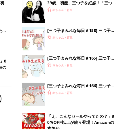
初め
39歳、初産、三つ子を妊娠！「三つ子
大特
を無事に産んだ前例がない」とクリニ
赤ちゃん・育児
 お
ックで言われ、出血におびえる日々…
ブル
【桑子英里アナ・インタビュー】
たま
[三つ子まみれな毎日＃158] 三つ子と
性教育 その7
赤ちゃん・育児
[三つ子まみれな毎日＃165] 三つ子と
」8
性教育 その14
赤ちゃん・育児
nの
[三つ子まみれな毎日＃166] 三つ子と
性教育 その15
赤ちゃん・育児
「え、こんなセールやってたの？」8
0％OFF以上が続々登場！Amazonの
本気が...