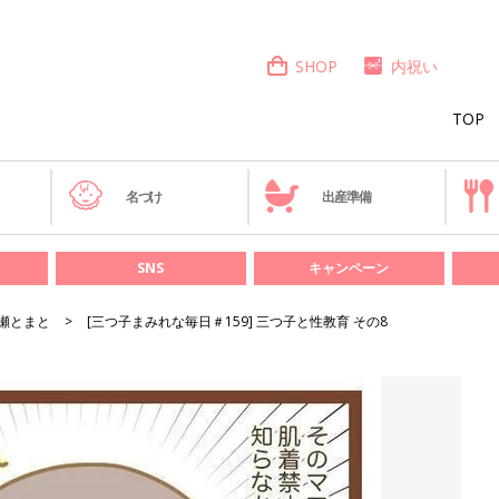
SHOP
内祝い
TOP
き
名づけ
出産準備
SNS
キャンペーン
瀬とまと
[三つ子まみれな毎日＃159] 三つ子と性教育 その8