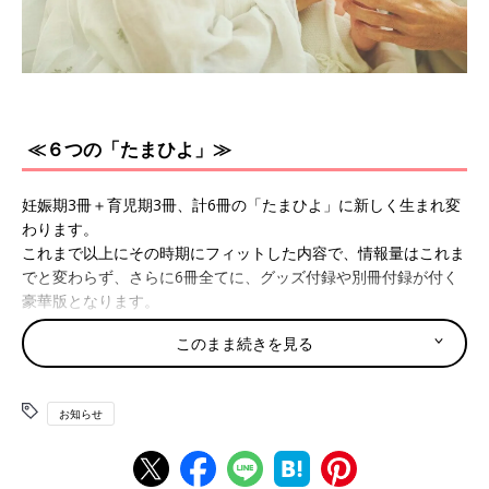
≪６つの「たまひよ」≫
妊娠期3冊＋育児期3冊、計6冊の「たまひよ」に新しく生まれ変
わります。
これまで以上にその時期にフィットした内容で、情報量はこれま
でと変わらず、さらに6冊全てに、グッズ付録や別冊付録が付く
豪華版となります。
このまま続きを見る
妊娠期
『初めてのたまごクラブ』（2022年3月15日発売）
お知らせ
妊娠がわかったら最初に読む本（妊娠2・3・4カ月）