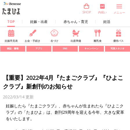
内祝い
SHOP
メニュー
TOP
妊娠・出産
赤ちゃん・育児
妊活
妊娠早見表
お金・手続き
名づけ
出産準備
離乳食
優待パス
雑誌・書籍
アプリ
SNS
キャンペーン
写真スタジオ
【重要】2022年4月『たまごクラブ』『ひよこ
クラブ』新創刊のお知らせ
2022/03/14
更新
妊娠したら『たまごクラブ』、赤ちゃんが生まれたら『ひよこク
ラブ』の「たまひよ」は、創刊29周年を迎える今年、大きな変革
をいたします。