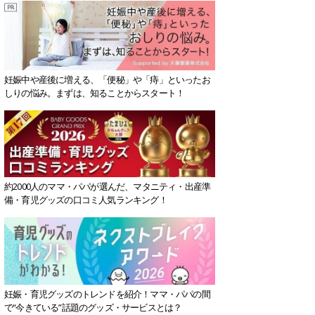
妊娠中や産後に増える、「便秘」や「痔」といったお
しりの悩み。まずは、知ることからスタート！
約2000人のママ・パパが選んだ、マタニティ・出産準
備・育児グッズの口コミ人気ランキング！
妊娠・育児グッズのトレンドを紹介！ママ・パパの間
で“今きている”話題のグッズ・サービスとは？