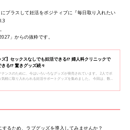
常にプラスして妊活をポジティブに『毎日取り入れたい
.3
」
2027」からの抜粋です。
ズ】セックスなしでも妊活できる!? 婦人科クリニックで
きる!? 驚きグッズ続々
テナンスのために、今はいろいろなグッズが発売されています。 2人でポ
う気軽に取り入れられる妊活サポートグッズを集めました。 今回は、数多
常に取り入れやすく、妊活に前向きになれる「妊活お役立ちアイテム」を
にするため、ラブグッズを導入してみませんか？