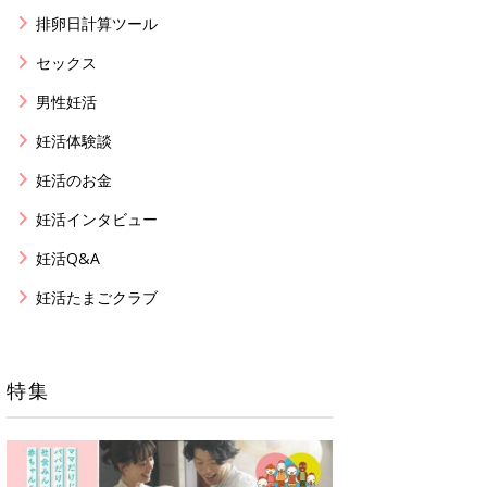
排卵日計算ツール
セックス
男性妊活
妊活体験談
妊活のお金
妊活インタビュー
妊活Q&A
妊活たまごクラブ
特集