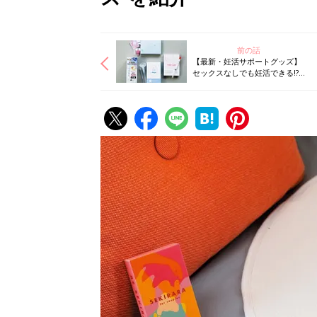
前の話
【最新・妊活サポートグッズ】
セックスなしでも妊活できる!?
婦人科クリニックで注目のLOX
検査が自宅でできる!? 驚きグッ
ズ続々