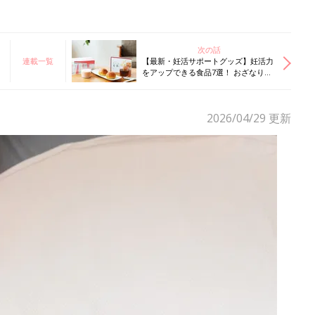
次の話
連載一覧
【最新・妊活サポートグッズ】妊活力
をアップできる食品7選！ おざなりに
なりがちな“栄養素”を補おう
2026/04/29
更新