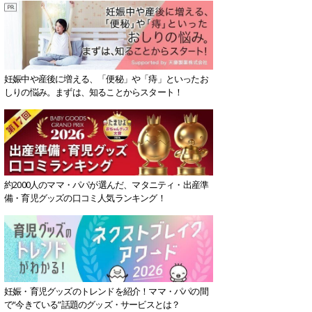
妊娠中や産後に増える、「便秘」や「痔」といったお
しりの悩み。まずは、知ることからスタート！
約2000人のママ・パパが選んだ、マタニティ・出産準
備・育児グッズの口コミ人気ランキング！
妊娠・育児グッズのトレンドを紹介！ママ・パパの間
で“今きている”話題のグッズ・サービスとは？