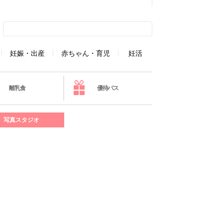
妊娠・出産
赤ちゃん・育児
妊活
離乳食
優待パス
写真スタジオ