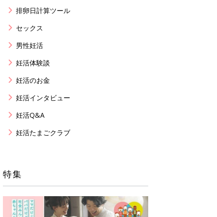
排卵日計算ツール
セックス
男性妊活
妊活体験談
妊活のお金
妊活インタビュー
妊活Q&A
妊活たまごクラブ
特集