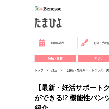
妊娠早見表
お金・手続
雑誌・書籍
アプリ
トップ
妊活
【最新・妊活サポートグッズ】男性
【最新・妊活サポート
ができる!? 機能性パン
紹介