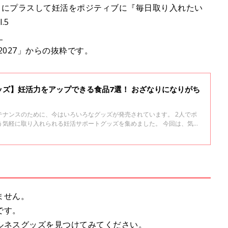
常にプラスして妊活をポジティブに『毎日取り入れたい
.5
」
2027」からの抜粋です。
ズ】妊活力をアップできる食品7選！ おざなりになりがち
テナンスのために、今はいろいろなグッズが発売されています。 2人でポ
う気軽に取り入れられる妊活サポートグッズを集めました。 今回は、気軽
な「妊活力アップ食品」をご紹介します。
ません。
です。
ルネスグッズを見つけてみてください。