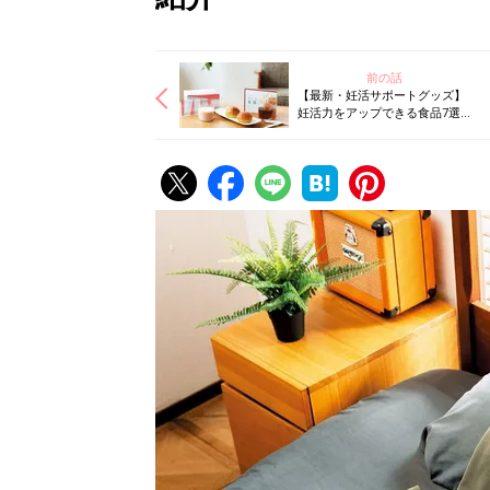
前の話
【最新・妊活サポートグッズ】
妊活力をアップできる食品7選！
おざなりになりがちな“栄養
素”を補おう