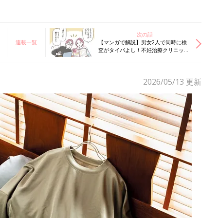
次の話
連載一覧
【マンガで解説】男女2人で同時に検
査がタイパよし！不妊治療クリニック
受診ガイド［受診前の準備＆心得］
2026/05/13
更新