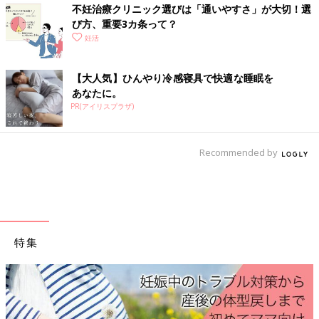
不妊治療クリニック選びは「通いやすさ」が大切！選
び方、重要3カ条って？
妊活
【大人気】ひんやり冷感寝具で快適な睡眠を
●Q.平均的な精子ってどういうこと？
あなたに。
1回の射精につき、精液量1.4mL以上、精子濃度1600万/mL以
PR(アイリスプラザ)
上、運動率42％以上、正常形態率4％以上、というのがWHO（世
界保健機関）が定めた精液検査正常値です（2021年）。
精子の状態は体調によって変わるので、上記の数値と大きく離れ
Recommended by
ている場合、再検査や精密検査をすることもあります。
検査前のセルフチェックポイント
特集
検査は通常通りの生活のまま受けて大丈夫。
ただ、検査の前日は禁欲して、十分な量を採精できるようにした
ほうがいいでしょう。
□3カ月以内に発熱がないか