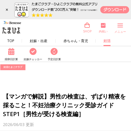
×
内祝い
SHOP
メニュー
TOP
妊娠・出産
赤ちゃん・育児
妊活
排卵日計算
妊娠チェッカー
予定日計算
妊活たまごクラブ
【マンガで解説】男性の検査は、ずばり精液を
採ること！不妊治療クリニック受診ガイド
STEP1［男性が受ける検査編］
2026/06/03
更新