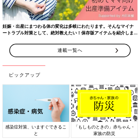
精子は熱に弱く、高熱が続くと精子の数が減ります。時間ととも
に造精機能は回復するので、解熱から3カ月経てば問題ありませ
ん。
妊娠・出産にまつわる体の変化は多岐にわたります。そんなマイナ
ートラブル対策として、絶対教えたい！保存版アイテムを紹介しま
す。
□サウナなど高温環境にいたか
連載一覧へ
サウナやスポーツなどで高温の環境に長くいると造精機能は落ち
ます。神経質にならなくてもいいですが、妊活中は控えるほうが
いい場合もあります。
ピックアップ
□育毛剤を使っているか
育毛剤は男性ホルモンを抑制する働きがあるため精子に影響する
ほか、性欲そのものが減退してしまうこともあります。
「いつかのための不妊治療クリニック受診ガイド」、次の記事は
感染症対策、いますぐできるこ
「もしものときの」赤ちゃん・
【STEP2 不妊の原因について】をお届けします。
と
家族の防災
ぜひ、ご覧ください！