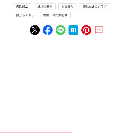
男性妊活
妊活の基本
お役立ち
妊活たまごクラブ
授かるチカラ
医師・専門家監修
マンガでわかる！いつかのための不妊治療クリニック受診ガイド
Vol.3
※参考：「妊活たまごクラブ 2026-2027」
※この記事は、「妊活たまごクラブ2026-2027」からの抜粋で
す。
【マンガで解説】「数値」と超音波で自
分の体の情報がわかる！不妊治療クリニ
ック受診ガイドSTEP1［女性が受ける検
妊活を始めたけれど…なかなか妊娠しない。そ
査編］
ろそろクリニックに行ったほうがいい？ クリニ
ックでの不妊治療の最初のステップは「検査」
です。どんな検査をするのか、また必要な準備
についてマンガでお伝えします！ その先にある
マンガに登場するのは…
治療の内容についても知っておきましょう。 今
回は、【ステップ1】 女性が受ける検査につい
て、齊藤英和先生に詳しく解説していただきま
した。 女性が受ける検査は、健康診断の婦人科
検診と似たような内容です。 妊娠できるかどう
かをいきなりハッキリと言い渡される検査では
ないので、気持ちを楽にして受診してくださ