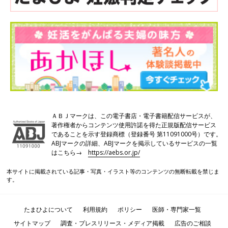
回は、【ファーストステップ】 受診前の準備・
心得について、齊藤英和先生に詳しく解説して
※記事掲載の内容は2026年1月28日現在のものです。以降変更さ
いただきました。
れることもありますので、ご了承ください。
▼『妊活たまごクラブ2026-2027』は、妊活に役立
つ情報が一冊に詰まった妊活スタートブック
ＡＢＪマークは、この電子書店・電子書籍配信サービスが、
著作権者からコンテンツ使用許諾を得た正規版配信サービス
であることを示す登録商標（登録番号 第11091000号）です。
ABJマークの詳細、ABJマークを掲示しているサービスの一覧
はこちら→
https://aebs.or.jp/
本サイトに掲載されている記事・写真・イラスト等のコンテンツの無断転載を禁じま
す。
たまひよについて
利用規約
ポリシー
医師・専門家一覧
サイトマップ
調査・プレスリリース・メディア掲載
広告のご相談