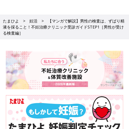
【マンガで解説】治療の流れを知ろう！
不妊治療クリニック受診ガイドSTEP2［
不妊の原因について］
たまひよ
妊活
【マンガで解説】男性の検査は、ずばり精
妊活を始めたけれど…なかなか妊娠しない。そ
ろそろクリニックに行ったほうがいい？ クリニ
液を採ること！不妊治療クリニック受診ガイドSTEP1［男性が受け
ックでの不妊治療の最初のステップは「検査」
る検査編］
です。どんな検査をするのか、また必要な準備
についてマンガでお伝えします！ その先にある
■監修
治療の内容についても知っておきましょう。 今
回は、【ステップ2】 不妊の原因について、齊
藤英和先生に詳しく解説していただきました。
齊藤英和 先生
検査が済むと、病気があれば治療をして、場合
によっては病気の治療と並行して、いよいよ不
妊治療の計画を立てます。まずは医師の指導の
もと、タイミング法からスタートするのがスタ
【マンガで解説】男女2人で同時に検査
ンダードです。
がタイパよし！不妊治療クリニック受診
ガイド［受診前の準備＆心得］
妊活を始めたけれど…なかなか妊娠しない。そ
ろそろクリニックに行ったほうがいい？ クリニ
ックでの不妊治療の最初のステップは「検査」
です。どんな検査をするのか、また必要な準備
についてマンガでお伝えします！ その先にある
■マンガ・イラスト/本田佳世
治療の内容についても知っておきましょう。 今
■構成・文/関川香織