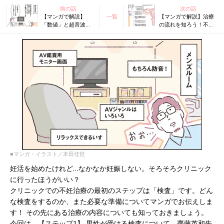
前の話
次の話
【マンガで解説】
一覧
【マンガで解説】治療
「数値」と超音波で
の流れを知ろう！不妊
自分の体の情報がわ
治療クリニック受診ガ
かる！不妊治療クリ
イドSTEP2［ 不妊の原
ニック受診ガイド
因について］
STEP1［女性が受け
る検査編］
■マンガ・イラスト／本田佳世
妊活を始めたけれど…なかなか妊娠しない。そろそろクリニック
に行ったほうがいい？
クリニックでの不妊治療の最初のステップは「検査」です。どん
な検査をするのか、また必要な準備についてマンガでお伝えしま
す！ その先にある治療の内容についても知っておきましょう。
今回は、【ステップ1】 男性が受ける検査について、齊藤英和先