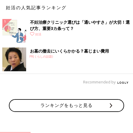
い。
妊活の人気記事ランキング
不妊治療クリニック選びは「通いやすさ」が大切！選
び方、重要3カ条って？
妊活
結婚して2周年を迎えた玉木洋介＆みお夫妻。同じ会社の同期で
共に3
2才
。
お墓の撤去にいくらかかる？墓じまい費用
カフェ巡りが好きで、毎日楽しく、仲よく過ごしているけれど、
PR(くらしの話題)
友人たちからの妊娠報告にちょっとあせり始めました。赤ちゃん
がなかなか授からないのです。
Recommended by
不妊治療マンガ「男性が受ける検査」編
ランキングをもっと見る