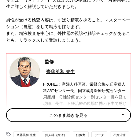
生に詳しく解説していただきました。
男性が受ける検査内容は、ずばり精液を採ること。マスターベー
ション（自慰）をして精液を採ります。
また、精液検査を中心に、外性器の視診や触診チェックがあるこ
とも。リラックスして受診しましょう。
監修
齊藤英和 先生
PROFILE：
産婦人科
医師。栄賢会梅ヶ丘産婦人
科ARTセンター長。国立成育医療研究センター
周産期・母性診療センター副センター長を経て
現職。長年、不妊治療の現場に携わる中で感じ
てきたことから、加齢による妊娠力の低下や、
このまま続きを見る
高齢出産のリスクについての啓発活動も行う。
著書に「妊活バイブル」（共著・講談社）、
「『産む』と『働く』の教科書」（共著・講談
齊藤英和 先生
社）など。
婦人科（妊活）
妊娠力
データ
不妊治療