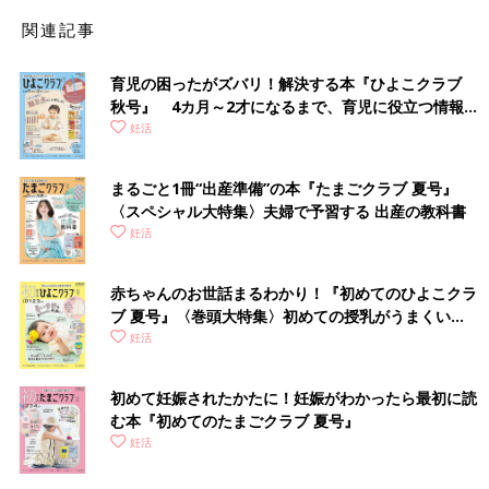
関連記事
育児の困ったがズバリ！解決する本『ひよこクラブ
秋号』 4カ月～2才になるまで、育児に役立つ情報が
いっぱい！
妊活
まるごと1冊“出産準備”の本『たまごクラブ 夏号』
〈スペシャル大特集〉夫婦で予習する 出産の教科書
妊活
赤ちゃんのお世話まるわかり！『初めてのひよこクラ
ブ 夏号』〈巻頭大特集〉初めての授乳がうまくい
く！ おっぱい・ミルクの基本と夏のトラブル 解決テ
妊活
ク
初めて妊娠されたかたに！妊娠がわかったら最初に読
む本『初めてのたまごクラブ 夏号』
妊活