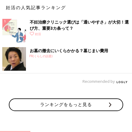
スマートフォンやタブレットなどを用い、医師が診察などを行う
こと。医療の質のさらなる向上、患者がよりよい医療をえられる
妊活の人気記事ランキング
機会を増やすこと、患者が積極的に受診・治療に参加することで
治療の効果を大きくすることを目的としています。医師が患者に
不妊治療クリニック選びは「通いやすさ」が大切！選
問診し、適切な診療科への受診を勧奨するほか、処方薬や処方箋
び方、重要3カ条って？
を出すことも可能。新型コロナウィルス感染症の拡大により令和
妊活
2年4月、厚労省がガイドラインを作成し、初診時からの受診も可
能となりました。まずはかかりつけ医や最寄りの医療機関が対応
お墓の撤去にいくらかかる？墓じまい費用
しているかを確認しましょう。
PR(くらしの話題)
オンライン診療に保険は適用される？
基本的にオンライン診療は対面診療と同様で保健適用の診療内容
Recommended by
もありますが、すべての疾患でオンライン診療が可能ではありま
せん。生殖医療は保険外も多く、「プライベートケアクリニック
東京」では保険外で料金を設定しています。
ランキングをもっと見る
【Step1】専用アカウントを登録し、予約する