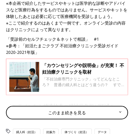
※本企画で紹介したサービスやキットは医学的な診断やアドバイ
スなど医療行為をするものではありません。サービスやキットを
体験したあとは必要に応じて医療機関を受診しましょう。
※ここで紹介するのはあくまで一例です。オンライン受診の内容
はクリニックによって異なります。
「受診前のセルフチェック＆ネットで相談」 #1
※参考：「妊活たまごクラブ 不妊治療クリニック受診ガイド
2020-2021年版」
「カウンセリングや説明会」が充実！ 不
妊治療クリニックを取材
「不妊治療専門クリニック」ってどんなとこ
ろ？ 普通の婦人科とはどう違うの？ すでに
通い始めている人も、その内部をもっと知りた
かったという人も多いはず。 まずは知るだけ
でも不安が解消するかもと、編集部が3つのタ
オンラインなら精液検査の精神的負担が軽減！
イプのクリニックをルポします。 ひとつ目のタ
このまま続きを見る
イプは「カウンセリングや説明会が充実してい
るクリニック」です。
従来、初診からの受診ができなかったオンライン診療が、コロナ
の影響で規制が緩和され、初診から受けられるようになりまし
婦人科（妊活）
妊娠力
体づくり（妊活）
データ