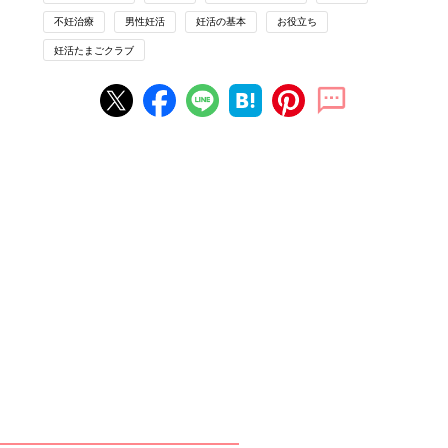
た。
不妊治療
男性妊活
妊活の基本
お役立ち
オンライン診療で不妊治療を行う病院はまだ少ないのが現状で
妊活たまごクラブ
す。「プライベートケアクリニック東京」では、主に精液検査や
射精・勃起不全といった男性の性の問題を診療しています。
男性の生殖能力を調べる検査でいちばん重要なのは精液検査です
が、検査を受けた男性のうち約80％が婦人科で行っています。男
性からすると
産婦人科
で検査するのは抵抗がありますし、そもそ
も精液検査ができる施設があまりありません。その点、オンライ
ン診療がもっと増えれば自宅からできて精神的負担が少なく、地
方や海外在住でも専門的なアドバイスも受けられるメリットがあ
ります。
オンライン診療では不妊治療のすべてをまかないきれませんが、
早めに検査を受けて専門的な意見を受けることは大切。不妊治療
はスピードが求められます。気負わず受診してください。
オンライン受診って？