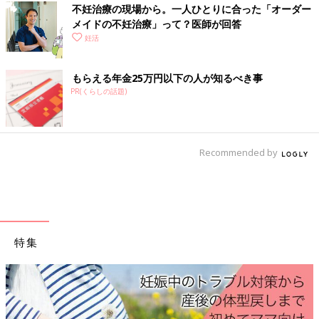
不妊治療の現場から。一人ひとりに合った「オーダー
メイドの不妊治療」って？医師が回答
妊活
もらえる年金25万円以下の人が知るべき事
PR(くらしの話題)
Recommended by
◯TENGAメンズルーペ／TENGAお客様相談センター ☎0120・
特集
0721・38
精子観察動画を撮影できる「TENGAメンズルーペ」を購入し、
撮影結果を指定のURLへアップロード。