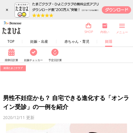
×
内祝い
SHOP
メニュー
TOP
妊娠・出産
赤ちゃん・育児
妊活
排卵日計算
妊娠チェッカー
予定日計算
妊活たまごクラブ
男性不妊症かも？ 自宅できる進化する「オンラ
イン受診」の一例を紹介
2020/12/11
更新