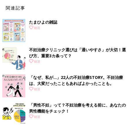
関連記事
たまひよの雑誌
妊活
不妊治療クリニック選びは「通いやすさ」が大切！選
び方、重要3カ条って？
妊活
「なぜ、私が…」22人の不妊治療STORY。不妊治療
は、大変だったこともあればよかったことも。
氏名やメールアドレス、クレジットカード情報などを登録後、予
妊活
約メニューより希望の診療と日時を予約。
「男性不妊」って？不妊治療を考える前に、あなたの
【Step2】オンラインで精液検査を希望する場合は
男性機能をチェック！
精子観察動画をアップロードする
妊活