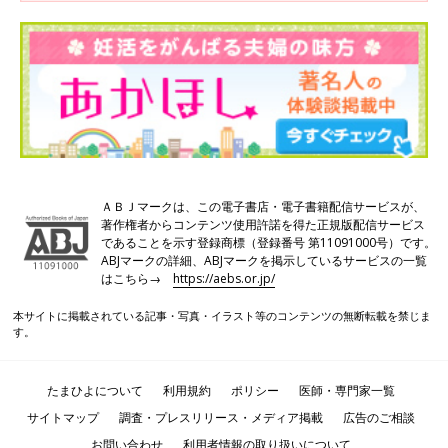
メールで送られてきたカウンセリング専用URLに、時間がきたら
入室する。医師とカウンセリングをし、精液検査の結果説明を受
ける。
ＡＢＪマークは、この電子書店・電子書籍配信サービスが、
著作権者からコンテンツ使用許諾を得た正規版配信サービス
【Step4】薬や処方箋が郵送で届く
であることを示す登録商標（登録番号 第11091000号）です。
ABJマークの詳細、ABJマークを掲示しているサービスの一覧
はこちら→
https://aebs.or.jp/
本サイトに掲載されている記事・写真・イラスト等のコンテンツの無断転載を禁じま
す。
たまひよについて
利用規約
ポリシー
医師・専門家一覧
サイトマップ
調査・プレスリリース・メディア掲載
広告のご相談
お問い合わせ
利用者情報の取り扱いについて