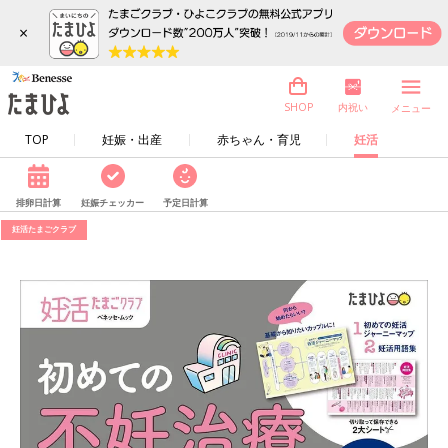
×
内祝い
SHOP
メニュー
TOP
妊娠・出産
赤ちゃん・育児
妊活
排卵日計算
妊娠チェッカー
予定日計算
妊活たまごクラブ