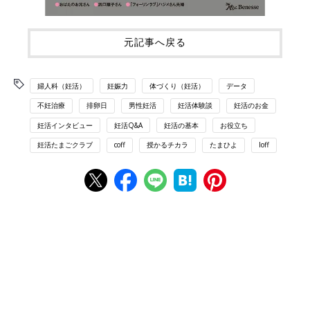
元記事へ戻る
婦人科（妊活）
妊娠力
体づくり（妊活）
データ
不妊治療
排卵日
男性妊活
妊活体験談
妊活のお金
妊活インタビュー
妊活Q&A
妊活の基本
お役立ち
妊活たまごクラブ
coff
授かるチカラ
たまひよ
loff