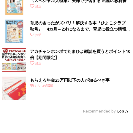
〈スペシャル大特集〉夫婦で予習する 出産の教科書
妊活
育児の困ったがズバリ！解決する本『ひよこクラブ
秋号』 4カ月～2才になるまで、育児に役立つ情報が
いっぱい！
妊活
アカチャンホンポでたまひよ雑誌を買うとポイント10
倍【期間限定】
妊活
もらえる年金25万円以下の人が知るべき事
PR(くらしの話題)
Recommended by