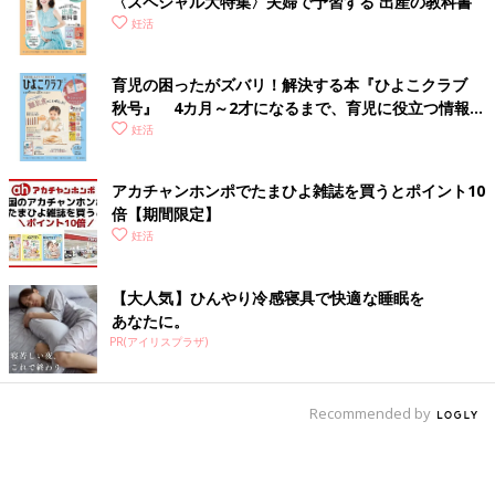
〈スペシャル大特集〉夫婦で予習する 出産の教科書
妊活
育児の困ったがズバリ！解決する本『ひよこクラブ
秋号』 4カ月～2才になるまで、育児に役立つ情報が
いっぱい！
妊活
アカチャンホンポでたまひよ雑誌を買うとポイント10
倍【期間限定】
妊活
【大人気】ひんやり冷感寝具で快適な睡眠を
あなたに。
PR(アイリスプラザ)
Recommended by