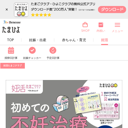
×
内祝い
SHOP
メニュー
TOP
妊娠・出産
赤ちゃん・育児
妊活
排卵日計算
妊娠チェッカー
予定日計算
妊活たまごクラブ