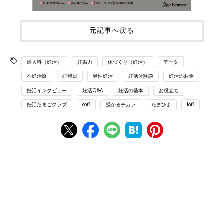
元記事へ戻る
婦人科（妊活）
妊娠力
体づくり（妊活）
データ
不妊治療
排卵日
男性妊活
妊活体験談
妊活のお金
妊活インタビュー
妊活Q&A
妊活の基本
お役立ち
妊活たまごクラブ
coff
授かるチカラ
たまひよ
loff