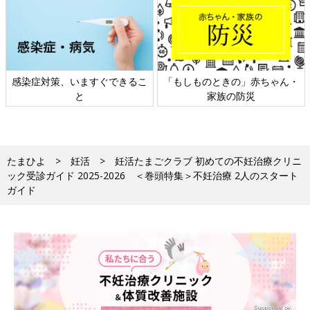
・
日本外来小児科学会リーフレッ
六星占術 細木かおりさんの人生
ト検討会
相談
たまひよ
妊活
妊活たまごクラブ 初めての不妊治療クリニ
ック受診ガイド 2025-2026 ＜巻頭特集＞不妊治療 2人のスタート
ガイド