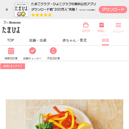
×
内祝い
SHOP
メニュー
TOP
妊娠・出産
赤ちゃん・育児
妊活
排卵日計算
妊娠チェッカー
予定日計算
妊活たまごクラブ