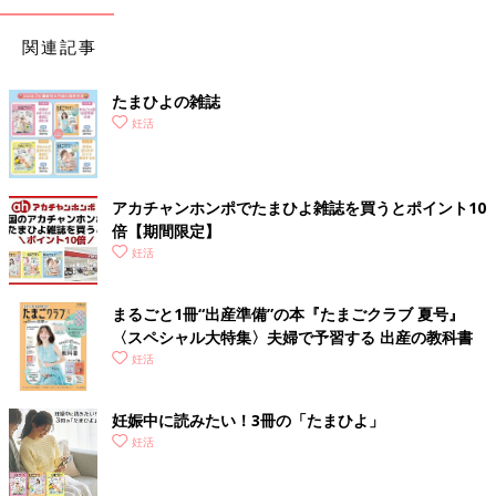
関連記事
たまひよの雑誌
妊活
アカチャンホンポでたまひよ雑誌を買うとポイント10
倍【期間限定】
妊活
まるごと1冊“出産準備”の本『たまごクラブ 夏号』
〈スペシャル大特集〉夫婦で予習する 出産の教科書
妊活
妊娠中に読みたい！3冊の「たまひよ」
妊活