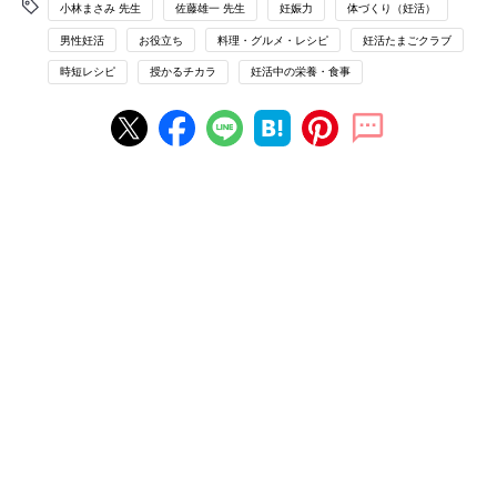
小林まさみ 先生
佐藤雄一 先生
妊娠力
体づくり（妊活）
男性妊活
お役立ち
料理・グルメ・レシピ
妊活たまごクラブ
時短レシピ
授かるチカラ
妊活中の栄養・食事