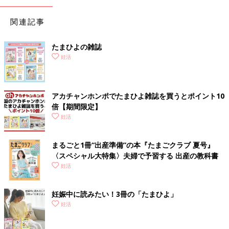
関連記事
たまひよの雑誌
妊活
アカチャンホンポでたまひよ雑誌を買うとポイント10
倍【期間限定】
妊活
まるごと1冊“出産準備”の本『たまごクラブ 夏号』
〈スペシャル大特集〉夫婦で予習する 出産の教科書
妊活
妊娠中に読みたい！3冊の「たまひよ」
妊活