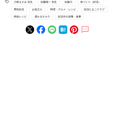
小林まさみ 先生
佐藤雄一 先生
妊娠力
体づくり（妊活）
男性妊活
お役立ち
料理・グルメ・レシピ
妊活たまごクラブ
時短レシピ
授かるチカラ
妊活中の栄養・食事