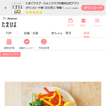
×
内祝い
SHOP
メニュー
TOP
妊娠・出産
赤ちゃん・育児
妊活
排卵日計算
妊娠チェッカー
予定日計算
妊活たまごクラブ