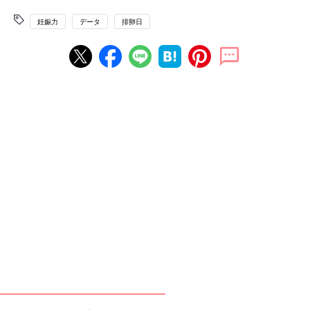
妊娠力
データ
排卵日