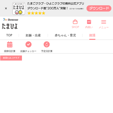
×
内祝い
SHOP
メニュー
TOP
妊娠・出産
赤ちゃん・育児
妊活
排卵日計算
妊娠チェッカー
予定日計算
妊活たまごクラブ