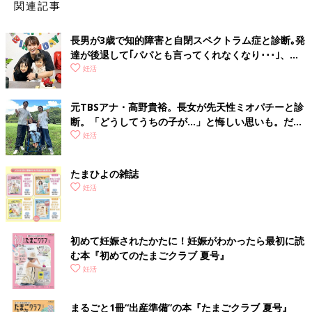
関連記事
長男が3歳で知的障害と自閉スペクトラム症と診断｡発
達が後退して｢パパとも言ってくれなくなり･･･｣、元
プロバスケ選手･岡田優介
妊活
元TBSアナ・高野貴裕。長女が先天性ミオパチーと診
断。「どうしてうちの子が…」と悔しい思いも。だか
らこそ、娘との時間を全力で楽しみたい
妊活
たまひよの雑誌
妊活
初めて妊娠されたかたに！妊娠がわかったら最初に読
む本『初めてのたまごクラブ 夏号』
妊活
まるごと1冊“出産準備”の本『たまごクラブ 夏号』