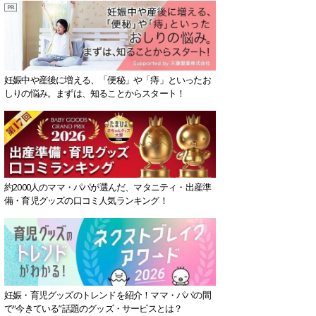
妊娠中や産後に増える、「便秘」や「痔」といったお
しりの悩み。まずは、知ることからスタート！
約2000人のママ・パパが選んだ、マタニティ・出産準
備・育児グッズの口コミ人気ランキング！
妊娠・育児グッズのトレンドを紹介！ママ・パパの間
で“今きている”話題のグッズ・サービスとは？