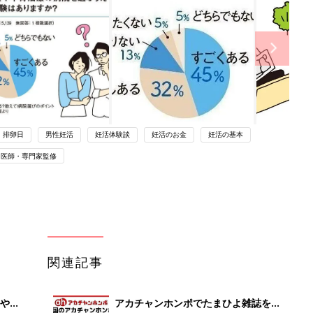
排卵日
男性妊活
妊活体験談
妊活のお金
妊活の基本
医師・専門家監修
関連記事
やす
アカチャンホンポでたまひよ雑誌を買