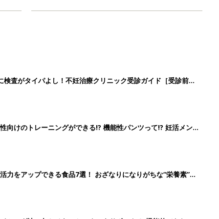
に検査がタイパよし！不妊治療クリニック受診ガイド［受診前の
向けのトレーニングができる!? 機能性パンツって!? 妊活メン
活力をアップできる食品7選！ おざなりになりがちな“栄養素”を