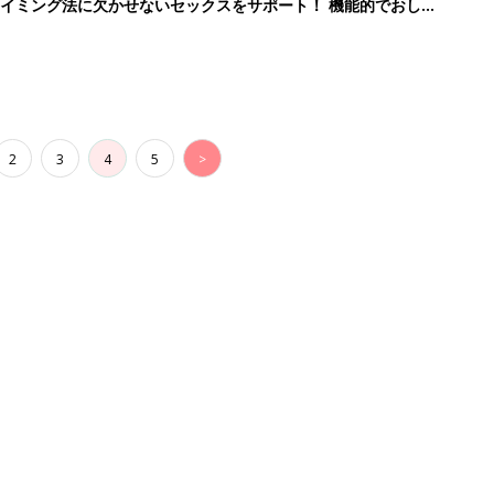
イミング法に欠かせないセックスをサポート！ 機能的でおしゃ
2
3
4
5
>