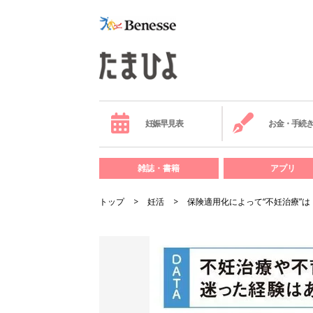
妊娠早見表
お金・手続
雑誌・書籍
アプリ
トップ
妊活
保険適用化によって“不妊治療”