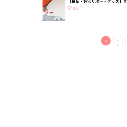
【最新・妊活サポートグッズ】タ
れな“ラブグッズ”を紹介
妊活
<
1