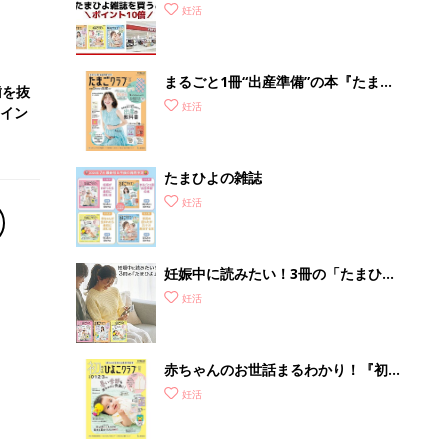
っ
うとポイント10倍【期間限定】
妊活
まるごと1冊“出産準備”の本『たまご
歯を抜
クラブ 夏号』〈スペシャル大特集〉
妊活
イン
夫婦で予習する 出産の教科書
たまひよの雑誌
妊活
妊娠中に読みたい！3冊の「たまひ
よ」
妊活
赤ちゃんのお世話まるわかり！『初め
てのひよこクラブ 夏号』〈巻頭大特
妊活
集〉初めての授乳がうまくいく！ お
っぱい・ミルクの基本と夏のトラブル