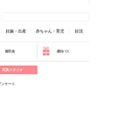
妊娠・出産
赤ちゃん・育児
妊活
離乳食
優待パス
写真スタジオ
アンケート