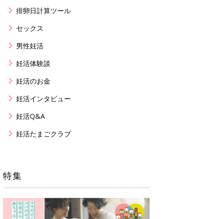
排卵日計算ツール
セックス
男性妊活
妊活体験談
妊活のお金
妊活インタビュー
妊活Q&A
妊活たまごクラブ
特集