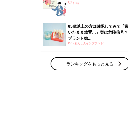
さ」が大切！選び方、重要3カ条
妊活
て？
65歳以上の方は確認してみて「
いたまま放置…」実は危険信号？
プラント始...
PR（あんしんインプラント）
ランキングをもっと見る