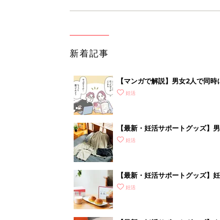
新着記事
【マンガで解説】男女2人で同時
準備＆心得］
妊活
【最新・妊活サポートグッズ】男性
ズアイテムをご紹介
妊活
【最新・妊活サポートグッズ】妊
補おう
妊活