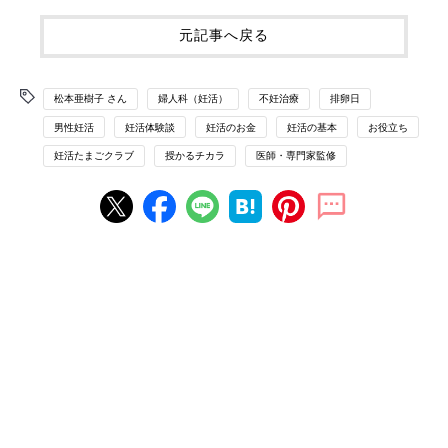
元記事へ戻る
松本亜樹子 さん
婦人科（妊活）
不妊治療
排卵日
男性妊活
妊活体験談
妊活のお金
妊活の基本
お役立ち
妊活たまごクラブ
授かるチカラ
医師・専門家監修