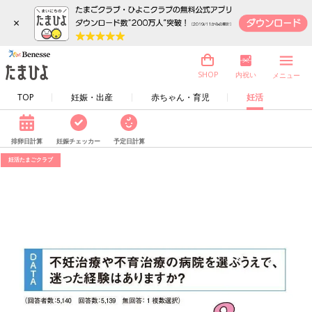
×
内祝い
SHOP
メニュー
TOP
妊娠・出産
赤ちゃん・育児
妊活
排卵日計算
妊娠チェッカー
予定日計算
妊活たまごクラブ