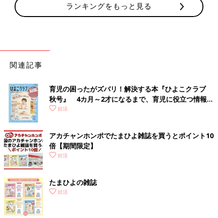
ランキングをもっと見る
関連記事
育児の困ったがズバリ！解決する本『ひよこクラブ
秋号』 4カ月～2才になるまで、育児に役立つ情報が
いっぱい！
妊活
アカチャンホンポでたまひよ雑誌を買うとポイント10
倍【期間限定】
妊活
たまひよの雑誌
妊活