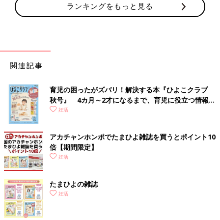
ランキングをもっと見る
関連記事
育児の困ったがズバリ！解決する本『ひよこクラブ
秋号』 4カ月～2才になるまで、育児に役立つ情報が
いっぱい！
妊活
アカチャンホンポでたまひよ雑誌を買うとポイント10
倍【期間限定】
妊活
たまひよの雑誌
妊活