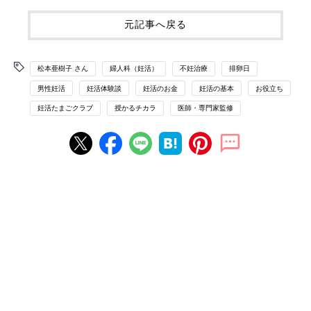
元記事へ戻る
松本亜樹子 さん
婦人科（妊活）
不妊治療
排卵日
男性妊活
妊活体験談
妊活のお金
妊活の基本
お役立ち
妊活たまごクラブ
授かるチカラ
医師・専門家監修